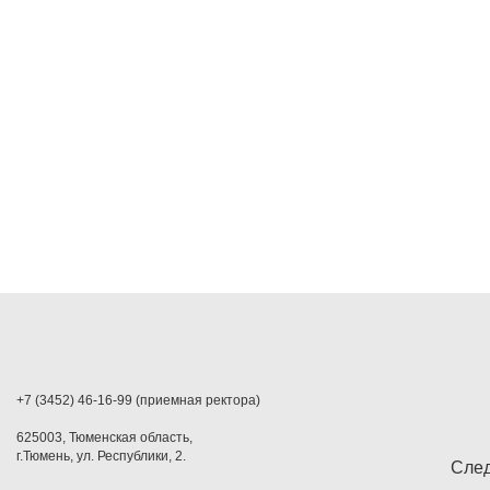
+7 (3452) 46-16-99 (приемная ректора)
625003, Тюменская область,
г.Тюмень, ул. Республики, 2.
След