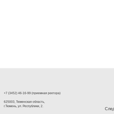
+7 (3452) 46-16-99 (приемная ректора)
625003, Тюменская область,
г.Тюмень, ул. Республики, 2.
След