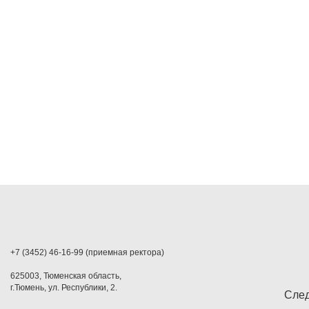
+7 (3452) 46-16-99 (приемная ректора)
625003, Тюменская область,
г.Тюмень, ул. Республики, 2.
След