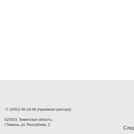
+7 (3452) 46-16-99 (приемная ректора)
625003, Тюменская область,
г.Тюмень, ул. Республики, 2.
След