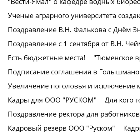
"Вести-Ямал" о кафедре водных биоре
Ученые аграрного университета созд
Поздравление В.Н. Фалькова с Днём З
Поздравление с 1 сентября от В.Н. Че
Есть бюджетные места!
"Тюменское в
Подписание соглашения в Голышмано
Увеличение поголовья и исключение 
Кадры для ООО "РУСКОМ"
Для кого г
Поздравление ректора для работников 
Кадровый резерв ООО "Руском"
Кадр