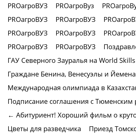
PROагроВУЗ
PROагроВуз
PROагроВ
PROагроВУЗ
PROагроВУЗ
PROагроВ
PROагроВУЗ
PROагроВУЗ
PROагроВ
PROагроВУЗ
PROагроВУЗ
Поздравл
ГАУ Северного Зауралья на World Skills
Граждане Бенина, Венесуэлы и Йемена
Международная олимпиада в Казахста
Подписание соглашения с Тюменским
← Абитуриент! Хороший фильм о крутом
Цветы для разведчика
Приезд Томск