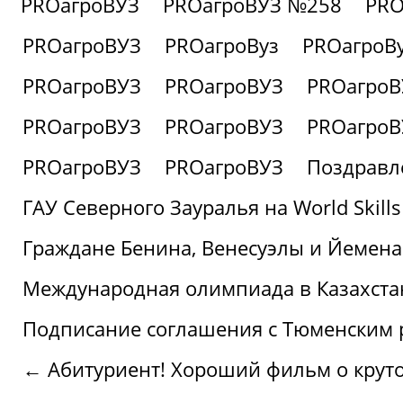
PROагроВУЗ
PROагроВУЗ №258
PRO
PROагроВУЗ
PROагроВуз
PROагроВ
PROагроВУЗ
PROагроВУЗ
PROагроВ
PROагроВУЗ
PROагроВУЗ
PROагроВ
PROагроВУЗ
PROагроВУЗ
Поздравл
ГАУ Северного Зауралья на World Skills
Граждане Бенина, Венесуэлы и Йемена
Международная олимпиада в Казахста
Подписание соглашения с Тюменским
← Абитуриент! Хороший фильм о крутом