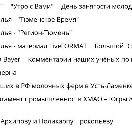
"
"Утро с Вами"
День занятости молод
лья - "Тюменское Время"
лья - "Регион-Тюмень"
алья - материал LiveFORMAT
Большой Эт
 Bayer
Комментарии наших учёных по
зерна
йших в РФ молочных ферм в Усть-Ламенк
артамент промышленности ХМАО – Югры 8
 Архипову и Поликарпу Прокопьеву