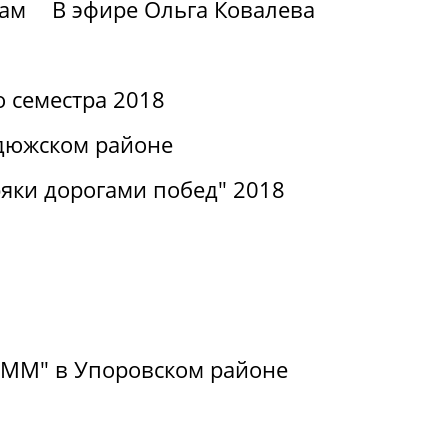
вам
В эфире Ольга Ковалева
о семестра 2018
дюжском районе
яки дорогами побед" 2018
РиММ" в Упоровском районе