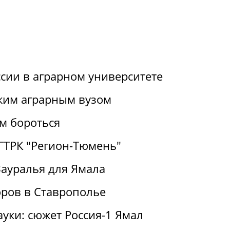
ссии в аграрном университете
ким аграрным вузом
им бороться
 ГТРК "Регион-Тюмень"
Зауралья для Ямала
ров в Ставрополье
ауки: сюжет Россия-1 Ямал