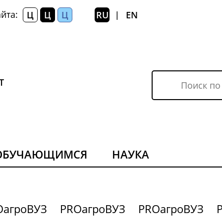
йта:
Ц
Ц
Ц
RU
EN
|
Т
ОБУЧАЮЩИМСЯ
НАУКА
OагроВУЗ
PROагроВУЗ
PROагроВУЗ