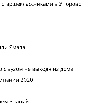
о старшеклассниками в Упорово
мли Ямала
о с вузом не выходя из дома
мпании 2020
нем Знаний