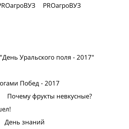
PROагроВУЗ
PROагроВУЗ
"День Уральского поля - 2017"
огами Побед - 2017
Почему фрукты невкусные?
шел!
День знаний