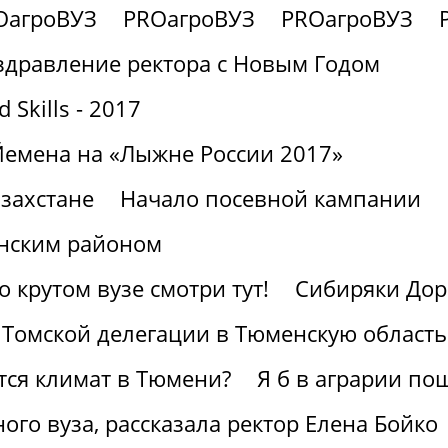
OагроВУЗ
PROагроВУЗ
PROагроВУЗ
здравление ректора с Новым Годом
Skills - 2017
Йемена на «Лыжне России 2017»
захстане
Начало посевной кампании
нским районом
крутом вузе смотри тут!
Сибиряки Дор
 Томской делегации в Тюменскую область
ется климат в Тюмени?
Я б в аграрии по
ного вуза, рассказала ректор Елена Бойко