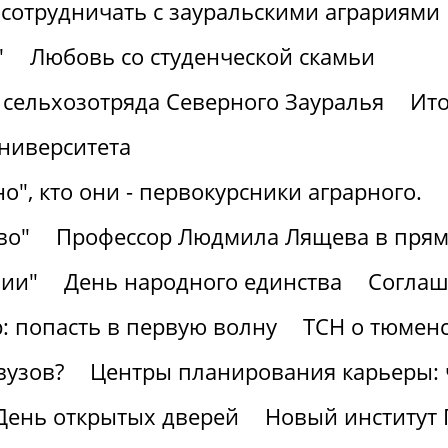
сотрудничать с зауральскими аграриями
"
Любовь со студенческой скамьи
 сельхозотряда Северного Зауралья
Ито
университета
о", кто они - первокурсники аграрного.
во"
Профессор Людмила Лящева в прям
зии"
День народного единства
Соглаш
 попасть в первую волну
ТСН о тюменс
вузов?
Центры планирования карьеры: ч
 День открытых дверей
Новый институт 