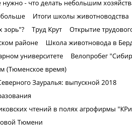
е нужно - что делать небольшим хозяйст
 больше
Итоги школы животноводства
х зорь"?
Труд Крут
Открытие трудовог
ском районе
Школа животновода в Бер
рарном университете
Велопробег "Сибир
м (Тюменское время)
Северного Зауралья: выпускной 2018
разования
никовских чтений в полях агрофирмы "К
ровой Тюмени