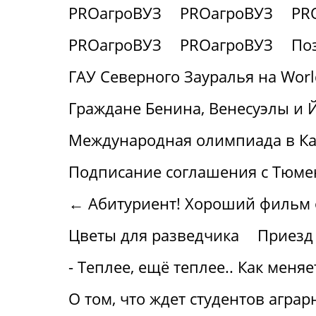
PROагроВУЗ
PROагроВУЗ
PR
PROагроВУЗ
PROагроВУЗ
По
ГАУ Северного Зауралья на World 
Граждане Бенина, Венесуэлы и 
Международная олимпиада в Ка
Подписание соглашения с Тюме
← Абитуриент! Хороший фильм о 
Цветы для разведчика
Приезд
- Теплее, ещё теплее.. Как меня
О том, что ждет студентов аграр