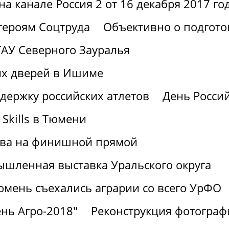
а канале Россия 2 от 16 декабря 2017 го
героям Соцтруда
Объективно о подгото
АУ Северного Зауралья
ых дверей в Ишиме
держку российских атлетов
День Россий
Skills в Тюмени
ства на финишной прямой
шленная выставка Уральского округа
юмень съехались аграрии со всего УрФО
нь Агро-2018"
Реконструкция фотограф