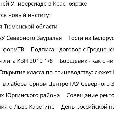
ней Универсиаде в Красноярске
тся новый институт
я Тюменской области
АУ Северного Зауралья
Гости из Белору
информТВ
Подписан договор с Гродненс
 лига КВН 2019 1/8
Борщевик - как с н
Открытие класса по птицеводству: сюжет
ют в лабораторном Центре ГАУ Северного 
ях Юргинского района
Совещание ректо
ия о Льве Каретине
День российской н