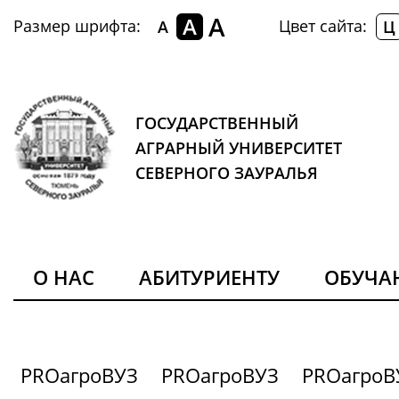
A
A
Размер шрифта:
Цвет сайта:
A
Ц
ГОСУДАРСТВЕННЫЙ
АГРАРНЫЙ УНИВЕРСИТЕТ
СЕВЕРНОГО ЗАУРАЛЬЯ
О НАС
АБИТУРИЕНТУ
ОБУЧ
PROагроВУЗ
PROагроВУЗ
PROагроВ