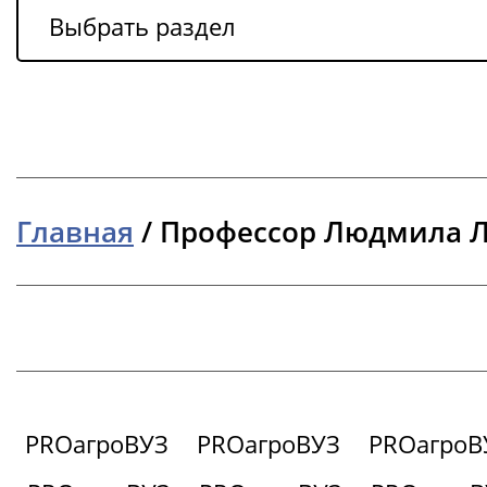
Выбрать раздел
Главная
/
Профессор Людмила Л
PROагроВУЗ
PROагроВУЗ
PROагроВ