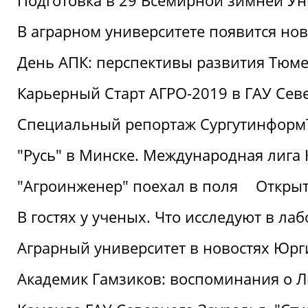
Подготовка в 29 Всемирной зимней Ун
В аграрном университете появится но
День АПК: перспективы развития Тюме
Карьерный Старт АГРО-2019 в ГАУ Сев
Специальный репортаж Сургутинформ
"Русь" в Минске. Международная лига 
"Агроинженер" поехал в поля
Открыт
В гостях у ученых. Что исследуют в л
Аграрный университет в новостях Юрг
Академик Гамзиков: воспоминания о Л