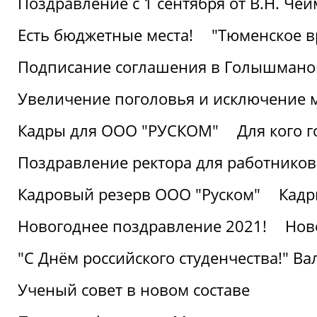
Поздравление с 1 сентября от В.Н. Че
Есть бюджетные места!
"Тюменское в
Подписание соглашения в Голышмано
Увеличение поголовья и исключение 
Кадры для ООО "РУСКОМ"
Для кого г
Поздравление ректора для работников 
Кадровый резерв ООО "Руском"
Кадр
Новогоднее поздравление 2021!
Нов
"С Днём российского студенчества!" В
Ученый совет в новом составе