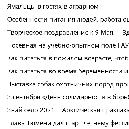
Ямальцы в гостях в аграрном
Особенности питания людей, работающ
Творческое поздравление к 9 Мая!
З
Посевная на учебно-опытном поле ГАУ
Как питаться в пожилом возрасте, что
Как питаться во время беременности 
Выставка собак охотничьих пород пр
3 сентября «День солидарности в борь
Знай село 2021
Арктическая практик
Глава Тюмени дал старт летнему фест