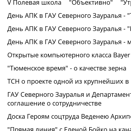
V Полевая школа
"Объективно"
"Ут
День АПК в ГАУ Северного Зауралья - 
День АПК в ГАУ Северного Зауралья - 
День АПК в ГАУ Северного Зауралья - 
Открытые компьютерного класса Bayer
"Тюменское время" - о качестве зерна
ТСН о проекте одной из крупнейших в
ГАУ Северного Зауралья и Департаме
соглашение о сотрудничестве
Доска Героям соцтруда Веденею Архип
"Прямая линия" с Еленой Бойко на кана