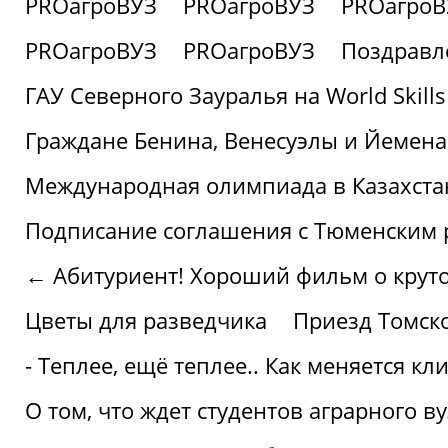
PROагроВУЗ
PROагроВУЗ
PROагроВ
PROагроВУЗ
PROагроВУЗ
Поздравл
ГАУ Северного Зауралья на World Skills
Граждане Бенина, Венесуэлы и Йемена
Международная олимпиада в Казахста
Подписание соглашения с Тюменским
← Абитуриент! Хороший фильм о крутом
Цветы для разведчика
Приезд Томск
- Теплее, ещё теплее.. Как меняется к
О том, что ждет студентов аграрного ву