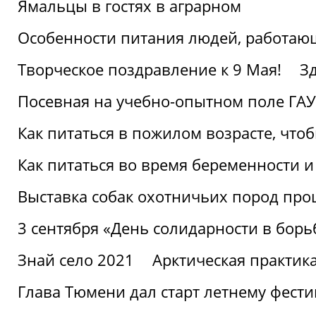
Ямальцы в гостях в аграрном
Особенности питания людей, работающ
Творческое поздравление к 9 Мая!
З
Посевная на учебно-опытном поле ГАУ
Как питаться в пожилом возрасте, что
Как питаться во время беременности 
Выставка собак охотничьих пород пр
3 сентября «День солидарности в борь
Знай село 2021
Арктическая практик
Глава Тюмени дал старт летнему фест