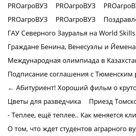
PROагроВУЗ
PROагроВУЗ
PROагроВ
PROагроВУЗ
PROагроВУЗ
Поздравл
ГАУ Северного Зауралья на World Skills
Граждане Бенина, Венесуэлы и Йемена
Международная олимпиада в Казахста
Подписание соглашения с Тюменским
← Абитуриент! Хороший фильм о крутом
Цветы для разведчика
Приезд Томск
- Теплее, ещё теплее.. Как меняется к
О том, что ждет студентов аграрного ву