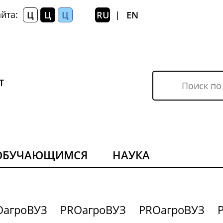
йта:
Ц
Ц
Ц
RU
EN
|
Т
ОБУЧАЮЩИМСЯ
НАУКА
OагроВУЗ
PROагроВУЗ
PROагроВУЗ