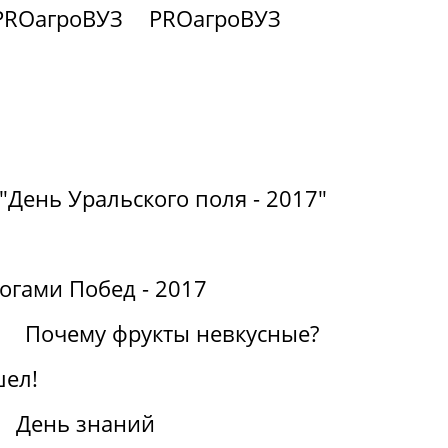
PROагроВУЗ
PROагроВУЗ
"День Уральского поля - 2017"
огами Побед - 2017
Почему фрукты невкусные?
шел!
День знаний