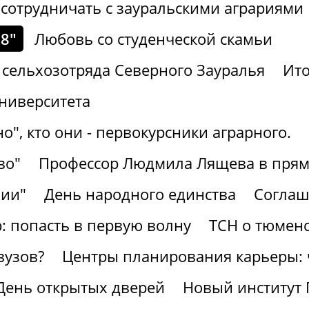
сотрудничать с зауральскими аграриями
8"
Любовь со студенческой скамьи
 сельхозотряда Северного Зауралья
Ито
университета
о", кто они - первокурсники аграрного.
во"
Профессор Людмила Лящева в прям
зии"
День народного единства
Соглаш
 попасть в первую волну
ТСН о тюменс
вузов?
Центры планирования карьеры: ч
 День открытых дверей
Новый институт 