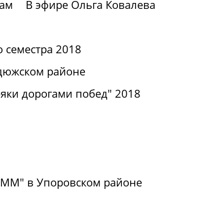
вам
В эфире Ольга Ковалева
о семестра 2018
дюжском районе
яки дорогами побед" 2018
РиММ" в Упоровском районе