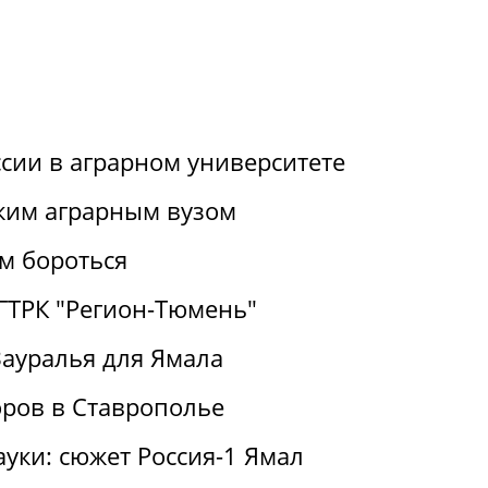
ссии в аграрном университете
ким аграрным вузом
им бороться
 ГТРК "Регион-Тюмень"
Зауралья для Ямала
ров в Ставрополье
ауки: сюжет Россия-1 Ямал