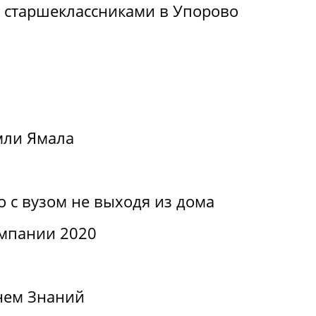
о старшеклассниками в Упорово
мли Ямала
о с вузом не выходя из дома
мпании 2020
нем Знаний