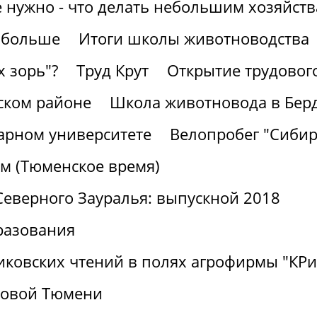
е нужно - что делать небольшим хозяйст
 больше
Итоги школы животноводства
х зорь"?
Труд Крут
Открытие трудовог
ском районе
Школа животновода в Бер
рарном университете
Велопробег "Сибир
м (Тюменское время)
Северного Зауралья: выпускной 2018
разования
никовских чтений в полях агрофирмы "К
ровой Тюмени