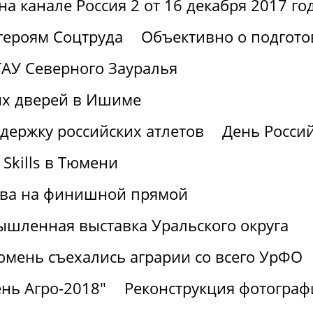
а канале Россия 2 от 16 декабря 2017 го
героям Соцтруда
Объективно о подгото
АУ Северного Зауралья
ых дверей в Ишиме
держку российских атлетов
День Россий
Skills в Тюмени
ства на финишной прямой
шленная выставка Уральского округа
юмень съехались аграрии со всего УрФО
нь Агро-2018"
Реконструкция фотограф