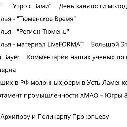
"
"Утро с Вами"
День занятости молод
лья - "Тюменское Время"
лья - "Регион-Тюмень"
алья - материал LiveFORMAT
Большой Эт
 Bayer
Комментарии наших учёных по
зерна
йших в РФ молочных ферм в Усть-Ламенк
артамент промышленности ХМАО – Югры 8
 Архипову и Поликарпу Прокопьеву