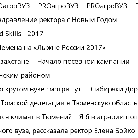
OагроВУЗ
PROагроВУЗ
PROагроВУЗ
здравление ректора с Новым Годом
Skills - 2017
Йемена на «Лыжне России 2017»
захстане
Начало посевной кампании
нским районом
крутом вузе смотри тут!
Сибиряки Дор
 Томской делегации в Тюменскую область
ется климат в Тюмени?
Я б в аграрии по
ного вуза, рассказала ректор Елена Бойко