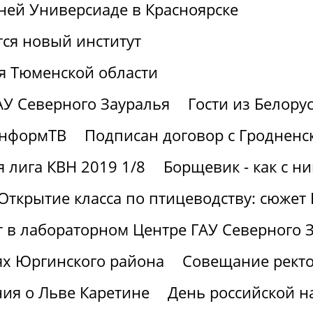
ней Универсиаде в Красноярске
тся новый институт
я Тюменской области
АУ Северного Зауралья
Гости из Белору
информТВ
Подписан договор с Гродненс
 лига КВН 2019 1/8
Борщевик - как с н
Открытие класса по птицеводству: сюжет
ют в лабораторном Центре ГАУ Северного 
ях Юргинского района
Совещание ректо
ия о Льве Каретине
День российской н