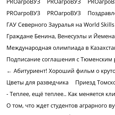
PROагроВУЗ
PROагроВУЗ
PROагроВ
PROагроВУЗ
PROагроВУЗ
Поздравл
ГАУ Северного Зауралья на World Skills
Граждане Бенина, Венесуэлы и Йемена
Международная олимпиада в Казахста
Подписание соглашения с Тюменским
← Абитуриент! Хороший фильм о крутом
Цветы для разведчика
Приезд Томск
- Теплее, ещё теплее.. Как меняется к
О том, что ждет студентов аграрного ву