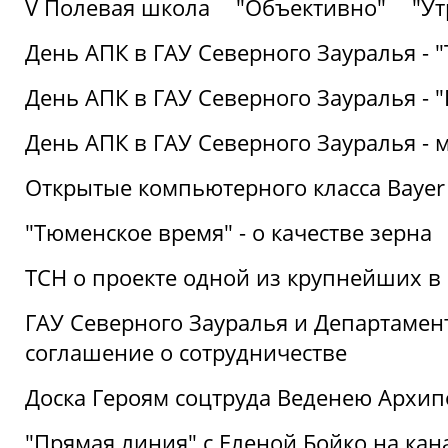
V Полевая школа
"Объективно"
"Ут
День АПК в ГАУ Северного Зауралья - 
День АПК в ГАУ Северного Зауралья - 
День АПК в ГАУ Северного Зауралья - 
Открытые компьютерного класса Bayer
"Тюменское время" - о качестве зерна
ТСН о проекте одной из крупнейших в
ГАУ Северного Зауралья и Департаме
соглашение о сотрудничестве
Доска Героям соцтруда Веденею Архип
"Прямая линия" с Еленой Бойко на кана