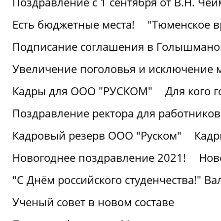
Поздравление с 1 сентября от В.Н. Че
Есть бюджетные места!
"Тюменское в
Подписание соглашения в Голышмано
Увеличение поголовья и исключение 
Кадры для ООО "РУСКОМ"
Для кого г
Поздравление ректора для работников 
Кадровый резерв ООО "Руском"
Кадр
Новогоднее поздравление 2021!
Нов
"С Днём российского студенчества!" В
Ученый совет в новом составе