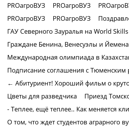
PROагроВУЗ
PROагроВУЗ
PROагроВ
PROагроВУЗ
PROагроВУЗ
Поздравл
ГАУ Северного Зауралья на World Skills
Граждане Бенина, Венесуэлы и Йемена
Международная олимпиада в Казахста
Подписание соглашения с Тюменским
← Абитуриент! Хороший фильм о крутом
Цветы для разведчика
Приезд Томск
- Теплее, ещё теплее.. Как меняется к
О том, что ждет студентов аграрного ву