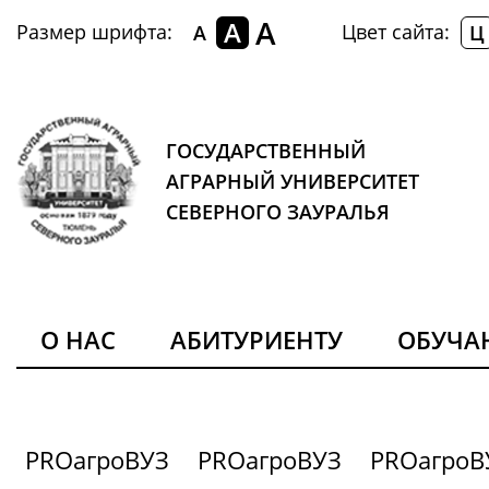
A
A
Размер шрифта:
Цвет сайта:
A
Ц
ГОСУДАРСТВЕННЫЙ
АГРАРНЫЙ УНИВЕРСИТЕТ
СЕВЕРНОГО ЗАУРАЛЬЯ
О НАС
АБИТУРИЕНТУ
ОБУЧ
PROагроВУЗ
PROагроВУЗ
PROагроВ