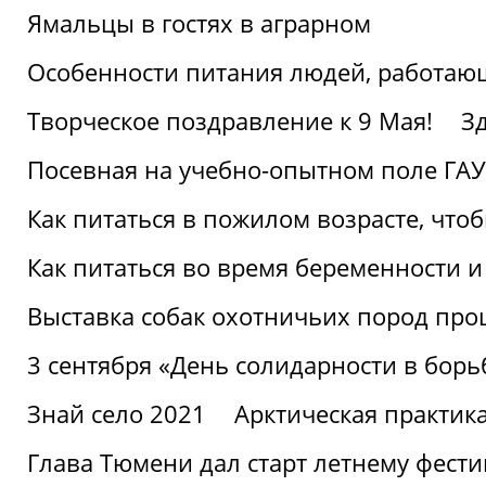
Ямальцы в гостях в аграрном
Особенности питания людей, работающ
Творческое поздравление к 9 Мая!
З
Посевная на учебно-опытном поле ГАУ
Как питаться в пожилом возрасте, что
Как питаться во время беременности 
Выставка собак охотничьих пород пр
3 сентября «День солидарности в борь
Знай село 2021
Арктическая практик
Глава Тюмени дал старт летнему фест