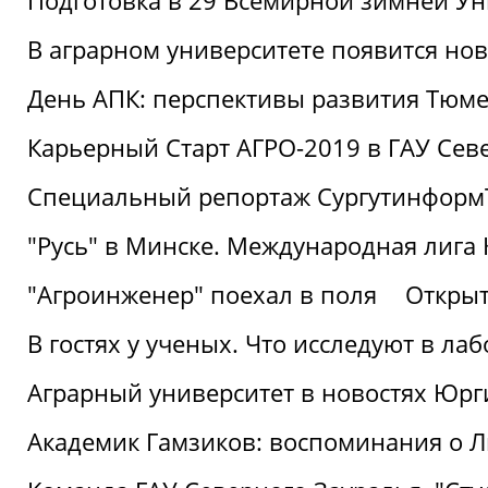
Подготовка в 29 Всемирной зимней Ун
В аграрном университете появится но
День АПК: перспективы развития Тюме
Карьерный Старт АГРО-2019 в ГАУ Сев
Специальный репортаж Сургутинформ
"Русь" в Минске. Международная лига 
"Агроинженер" поехал в поля
Открыт
В гостях у ученых. Что исследуют в л
Аграрный университет в новостях Юрг
Академик Гамзиков: воспоминания о Л