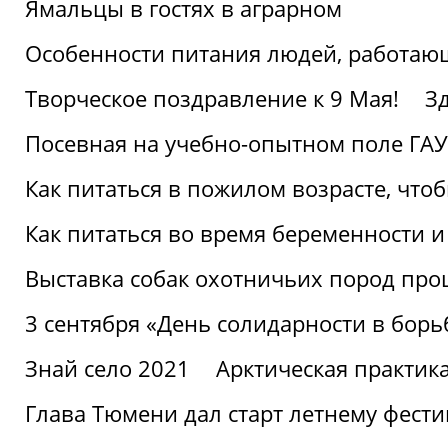
Ямальцы в гостях в аграрном
Особенности питания людей, работающ
Творческое поздравление к 9 Мая!
З
Посевная на учебно-опытном поле ГАУ
Как питаться в пожилом возрасте, что
Как питаться во время беременности 
Выставка собак охотничьих пород пр
3 сентября «День солидарности в борь
Знай село 2021
Арктическая практик
Глава Тюмени дал старт летнему фест