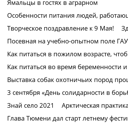
Ямальцы в гостях в аграрном
Особенности питания людей, работающ
Творческое поздравление к 9 Мая!
З
Посевная на учебно-опытном поле ГАУ
Как питаться в пожилом возрасте, что
Как питаться во время беременности 
Выставка собак охотничьих пород пр
3 сентября «День солидарности в борь
Знай село 2021
Арктическая практик
Глава Тюмени дал старт летнему фест