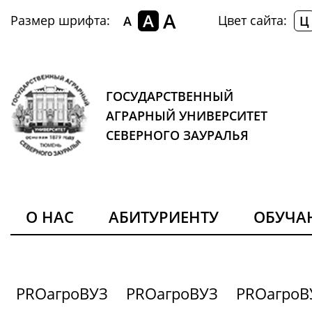
A
A
Размер шрифта:
Цвет сайта:
A
Ц
ГОСУДАРСТВЕННЫЙ
АГРАРНЫЙ УНИВЕРСИТЕТ
СЕВЕРНОГО ЗАУРАЛЬЯ
О НАС
АБИТУРИЕНТУ
ОБУЧ
PROагроВУЗ
PROагроВУЗ
PROагроВ