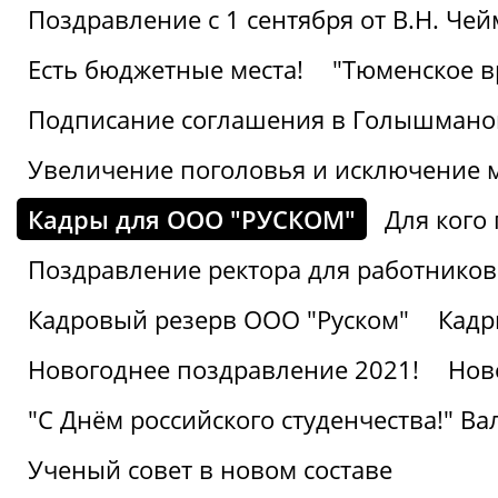
Поздравление с 1 сентября от В.Н. Че
Есть бюджетные места!
"Тюменское в
Подписание соглашения в Голышмано
Увеличение поголовья и исключение 
Кадры для ООО "РУСКОМ"
Для кого 
Поздравление ректора для работников 
Кадровый резерв ООО "Руском"
Кадр
Новогоднее поздравление 2021!
Нов
"С Днём российского студенчества!" В
Ученый совет в новом составе