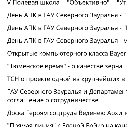
V Полевая школа
"Объективно"
"Ут
День АПК в ГАУ Северного Зауралья - 
День АПК в ГАУ Северного Зауралья - 
День АПК в ГАУ Северного Зауралья - 
Открытые компьютерного класса Bayer
"Тюменское время" - о качестве зерна
ТСН о проекте одной из крупнейших в
ГАУ Северного Зауралья и Департаме
соглашение о сотрудничестве
Доска Героям соцтруда Веденею Архип
"Прямая линия" с Еленой Бойко на кана