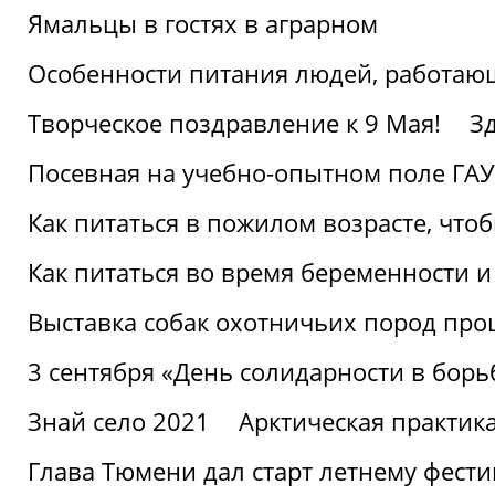
Ямальцы в гостях в аграрном
Особенности питания людей, работающ
Творческое поздравление к 9 Мая!
З
Посевная на учебно-опытном поле ГАУ
Как питаться в пожилом возрасте, что
Как питаться во время беременности 
Выставка собак охотничьих пород пр
3 сентября «День солидарности в борь
Знай село 2021
Арктическая практик
Глава Тюмени дал старт летнему фест