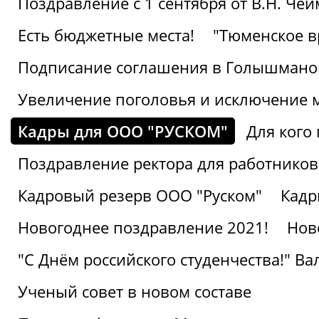
Поздравление с 1 сентября от В.Н. Че
Есть бюджетные места!
"Тюменское в
Подписание соглашения в Голышмано
Увеличение поголовья и исключение 
Кадры для ООО "РУСКОМ"
Для кого 
Поздравление ректора для работников 
Кадровый резерв ООО "Руском"
Кадр
Новогоднее поздравление 2021!
Нов
"С Днём российского студенчества!" В
Ученый совет в новом составе