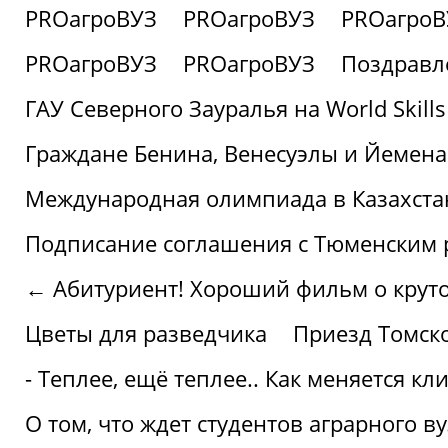
PROагроВУЗ
PROагроВУЗ
PROагроВ
PROагроВУЗ
PROагроВУЗ
Поздравл
ГАУ Северного Зауралья на World Skills
Граждане Бенина, Венесуэлы и Йемена
Международная олимпиада в Казахста
Подписание соглашения с Тюменским
← Абитуриент! Хороший фильм о крутом
Цветы для разведчика
Приезд Томск
- Теплее, ещё теплее.. Как меняется к
О том, что ждет студентов аграрного ву