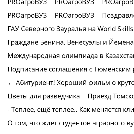
PROагроВУЗ
PROагроВУЗ
PROагроВ
PROагроВУЗ
PROагроВУЗ
Поздравл
ГАУ Северного Зауралья на World Skills
Граждане Бенина, Венесуэлы и Йемена
Международная олимпиада в Казахста
Подписание соглашения с Тюменским
← Абитуриент! Хороший фильм о крутом
Цветы для разведчика
Приезд Томск
- Теплее, ещё теплее.. Как меняется к
О том, что ждет студентов аграрного ву