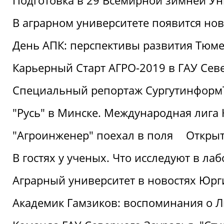
Подготовка в 29 Всемирной зимней Ун
В аграрном университете появится но
День АПК: перспективы развития Тюме
Карьерный Старт АГРО-2019 в ГАУ Сев
Специальный репортаж Сургутинформ
"Русь" в Минске. Международная лига 
"Агроинженер" поехал в поля
Открыт
В гостях у ученых. Что исследуют в л
Аграрный университет в новостях Юрг
Академик Гамзиков: воспоминания о Л