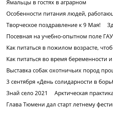
Ямальцы в гостях в аграрном
Особенности питания людей, работающ
Творческое поздравление к 9 Мая!
З
Посевная на учебно-опытном поле ГАУ
Как питаться в пожилом возрасте, что
Как питаться во время беременности 
Выставка собак охотничьих пород пр
3 сентября «День солидарности в борь
Знай село 2021
Арктическая практик
Глава Тюмени дал старт летнему фест