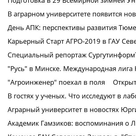
Подготовка в 29 Всемирной зимней Ун
В аграрном университете появится но
День АПК: перспективы развития Тюме
Карьерный Старт АГРО-2019 в ГАУ Сев
Специальный репортаж Сургутинформ
"Русь" в Минске. Международная лига 
"Агроинженер" поехал в поля
Открыт
В гостях у ученых. Что исследуют в л
Аграрный университет в новостях Юрг
Академик Гамзиков: воспоминания о Л