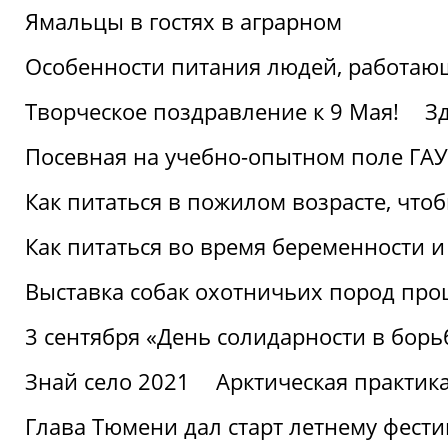
Ямальцы в гостях в аграрном
Особенности питания людей, работающ
Творческое поздравление к 9 Мая!
З
Посевная на учебно-опытном поле ГАУ
Как питаться в пожилом возрасте, что
Как питаться во время беременности 
Выставка собак охотничьих пород пр
3 сентября «День солидарности в борь
Знай село 2021
Арктическая практик
Глава Тюмени дал старт летнему фест