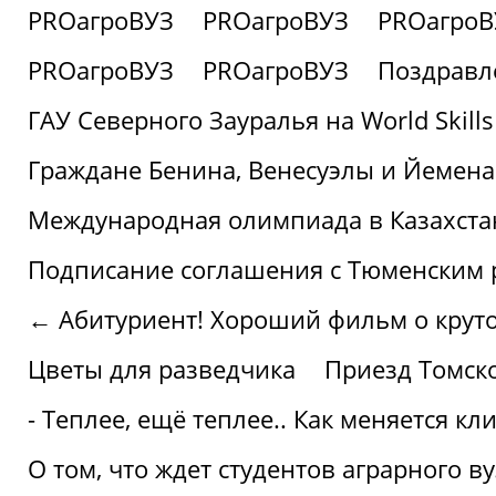
PROагроВУЗ
PROагроВУЗ
PROагроВ
PROагроВУЗ
PROагроВУЗ
Поздравл
ГАУ Северного Зауралья на World Skills
Граждане Бенина, Венесуэлы и Йемена
Международная олимпиада в Казахста
Подписание соглашения с Тюменским
← Абитуриент! Хороший фильм о крутом
Цветы для разведчика
Приезд Томск
- Теплее, ещё теплее.. Как меняется к
О том, что ждет студентов аграрного ву