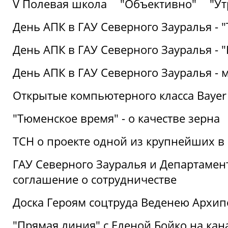
V Полевая школа
"Объективно"
"Ут
День АПК в ГАУ Северного Зауралья - 
День АПК в ГАУ Северного Зауралья - 
День АПК в ГАУ Северного Зауралья - 
Открытые компьютерного класса Bayer
"Тюменское время" - о качестве зерна
ТСН о проекте одной из крупнейших в
ГАУ Северного Зауралья и Департаме
соглашение о сотрудничестве
Доска Героям соцтруда Веденею Архип
"Прямая линия" с Еленой Бойко на кана