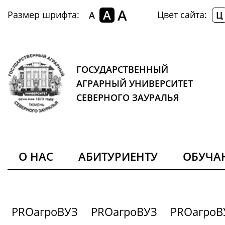
A
A
Размер шрифта:
Цвет сайта:
A
Ц
ГОСУДАРСТВЕННЫЙ
АГРАРНЫЙ УНИВЕРСИТЕТ
СЕВЕРНОГО ЗАУРАЛЬЯ
О НАС
АБИТУРИЕНТУ
ОБУЧ
PROагроВУЗ
PROагроВУЗ
PROагроВ