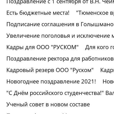
Поздравление с 1 сентября от В.Н. Че
Есть бюджетные места!
"Тюменское в
Подписание соглашения в Голышмано
Увеличение поголовья и исключение 
Кадры для ООО "РУСКОМ"
Для кого г
Поздравление ректора для работников 
Кадровый резерв ООО "Руском"
Кадр
Новогоднее поздравление 2021!
Нов
"С Днём российского студенчества!" В
Ученый совет в новом составе