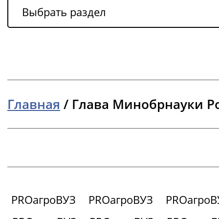
Выбрать раздел
Главная
/
Глава Минобрнауки Ро
PROагроВУЗ
PROагроВУЗ
PROагроВ