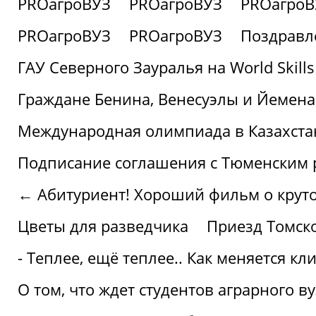
PROагроВУЗ
PROагроВУЗ
PROагроВ
PROагроВУЗ
PROагроВУЗ
Поздравл
ГАУ Северного Зауралья на World Skills
Граждане Бенина, Венесуэлы и Йемена
Международная олимпиада в Казахста
Подписание соглашения с Тюменским
← Абитуриент! Хороший фильм о крутом
Цветы для разведчика
Приезд Томск
- Теплее, ещё теплее.. Как меняется к
О том, что ждет студентов аграрного ву