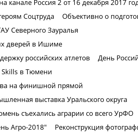
а канале Россия 2 от 16 декабря 2017 го
героям Соцтруда
Объективно о подгото
АУ Северного Зауралья
ых дверей в Ишиме
держку российских атлетов
День Россий
Skills в Тюмени
ства на финишной прямой
шленная выставка Уральского округа
юмень съехались аграрии со всего УрФО
нь Агро-2018"
Реконструкция фотограф