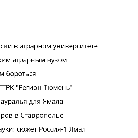
ссии в аграрном университете
ким аграрным вузом
им бороться
 ГТРК "Регион-Тюмень"
Зауралья для Ямала
ров в Ставрополье
ауки: сюжет Россия-1 Ямал