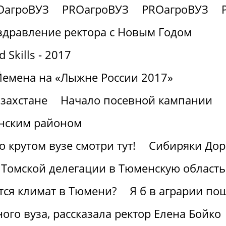
OагроВУЗ
PROагроВУЗ
PROагроВУЗ
здравление ректора с Новым Годом
Skills - 2017
Йемена на «Лыжне России 2017»
захстане
Начало посевной кампании
нским районом
крутом вузе смотри тут!
Сибиряки Дор
 Томской делегации в Тюменскую область
ется климат в Тюмени?
Я б в аграрии по
ного вуза, рассказала ректор Елена Бойко