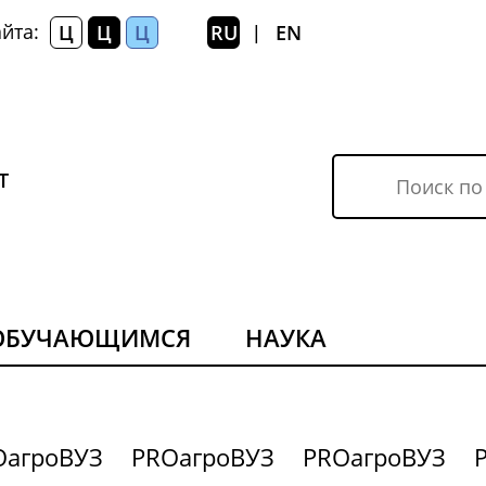
йта:
Ц
Ц
Ц
RU
EN
|
Т
ОБУЧАЮЩИМСЯ
НАУКА
OагроВУЗ
PROагроВУЗ
PROагроВУЗ