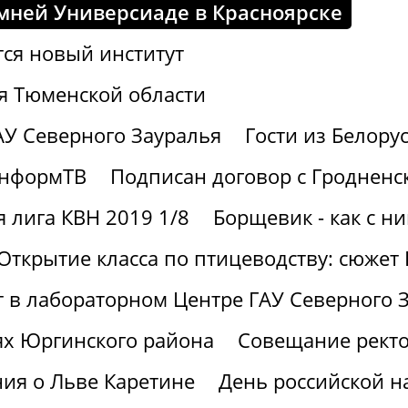
мней Универсиаде в Красноярске
тся новый институт
я Тюменской области
АУ Северного Зауралья
Гости из Белору
информТВ
Подписан договор с Гродненс
 лига КВН 2019 1/8
Борщевик - как с н
Открытие класса по птицеводству: сюжет
ют в лабораторном Центре ГАУ Северного 
ях Юргинского района
Совещание ректо
ия о Льве Каретине
День российской н