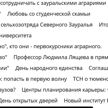
сотрудничать с зауральскими аграриями
"
Любовь со студенческой скамьи
 сельхозотряда Северного Зауралья
Ито
университета
о", кто они - первокурсники аграрного.
во"
Профессор Людмила Лящева в прям
зии"
День народного единства
Соглаш
 попасть в первую волну
ТСН о тюменс
вузов?
Центры планирования карьеры: ч
 День открытых дверей
Новый институт 