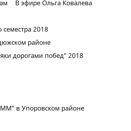
вам
В эфире Ольга Ковалева
о семестра 2018
дюжском районе
яки дорогами побед" 2018
РиММ" в Упоровском районе