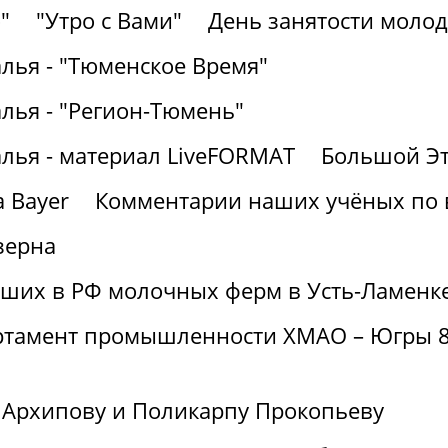
"
"Утро с Вами"
День занятости молод
лья - "Тюменское Время"
лья - "Регион-Тюмень"
алья - материал LiveFORMAT
Большой Эт
 Bayer
Комментарии наших учёных по
зерна
йших в РФ молочных ферм в Усть-Ламенк
артамент промышленности ХМАО – Югры 8
 Архипову и Поликарпу Прокопьеву