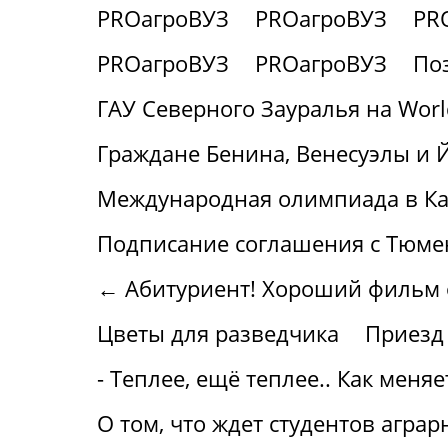
PROагроВУЗ
PROагроВУЗ
PR
PROагроВУЗ
PROагроВУЗ
По
ГАУ Северного Зауралья на World 
Граждане Бенина, Венесуэлы и 
Международная олимпиада в Ка
Подписание соглашения с Тюме
← Абитуриент! Хороший фильм о 
Цветы для разведчика
Приезд
- Теплее, ещё теплее.. Как меня
О том, что ждет студентов аграр