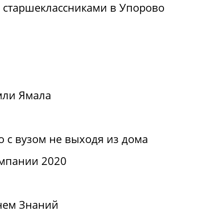
о старшеклассниками в Упорово
мли Ямала
о с вузом не выходя из дома
мпании 2020
нем Знаний