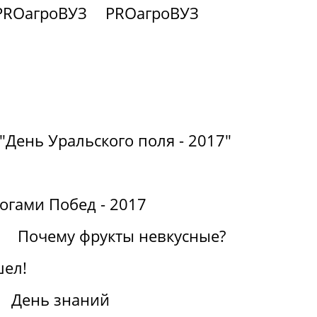
PROагроВУЗ
PROагроВУЗ
"День Уральского поля - 2017"
огами Побед - 2017
Почему фрукты невкусные?
шел!
День знаний