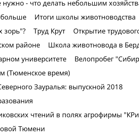
е нужно - что делать небольшим хозяйст
 больше
Итоги школы животноводства
х зорь"?
Труд Крут
Открытие трудовог
ском районе
Школа животновода в Бер
рарном университете
Велопробег "Сибир
м (Тюменское время)
Северного Зауралья: выпускной 2018
разования
никовских чтений в полях агрофирмы "К
ровой Тюмени