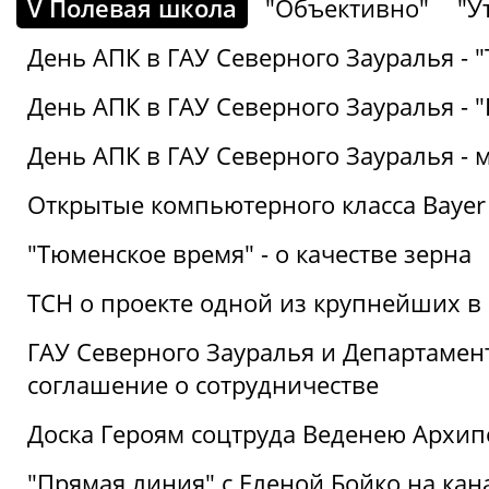
V Полевая школа
"Объективно"
"У
День АПК в ГАУ Северного Зауралья - 
День АПК в ГАУ Северного Зауралья - 
День АПК в ГАУ Северного Зауралья - 
Открытые компьютерного класса Bayer
"Тюменское время" - о качестве зерна
ТСН о проекте одной из крупнейших в
ГАУ Северного Зауралья и Департаме
соглашение о сотрудничестве
Доска Героям соцтруда Веденею Архип
"Прямая линия" с Еленой Бойко на кана