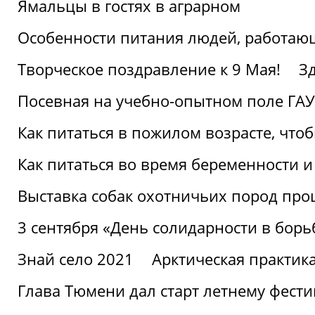
Ямальцы в гостях в аграрном
Особенности питания людей, работающ
Творческое поздравление к 9 Мая!
З
Посевная на учебно-опытном поле ГАУ
Как питаться в пожилом возрасте, что
Как питаться во время беременности 
Выставка собак охотничьих пород пр
3 сентября «День солидарности в борь
Знай село 2021
Арктическая практик
Глава Тюмени дал старт летнему фест