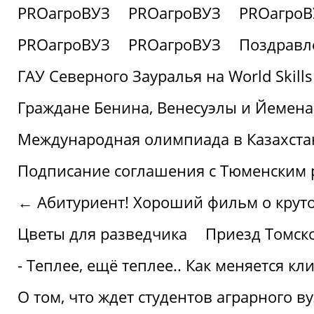
PROагроВУЗ
PROагроВУЗ
PROагроВ
PROагроВУЗ
PROагроВУЗ
Поздравл
ГАУ Северного Зауралья на World Skills
Граждане Бенина, Венесуэлы и Йемена
Международная олимпиада в Казахста
Подписание соглашения с Тюменским
← Абитуриент! Хороший фильм о крутом
Цветы для разведчика
Приезд Томск
- Теплее, ещё теплее.. Как меняется к
О том, что ждет студентов аграрного ву