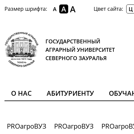
A
A
Размер шрифта:
Цвет сайта:
A
Ц
ГОСУДАРСТВЕННЫЙ
АГРАРНЫЙ УНИВЕРСИТЕТ
СЕВЕРНОГО ЗАУРАЛЬЯ
О НАС
АБИТУРИЕНТУ
ОБУЧ
PROагроВУЗ
PROагроВУЗ
PROагроВ