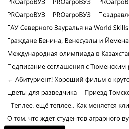
PROагроВУЗ
PROагроВУЗ
PROагроВ
PROагроВУЗ
PROагроВУЗ
Поздравл
ГАУ Северного Зауралья на World Skills
Граждане Бенина, Венесуэлы и Йемена
Международная олимпиада в Казахста
Подписание соглашения с Тюменским
← Абитуриент! Хороший фильм о крутом
Цветы для разведчика
Приезд Томск
- Теплее, ещё теплее.. Как меняется к
О том, что ждет студентов аграрного ву