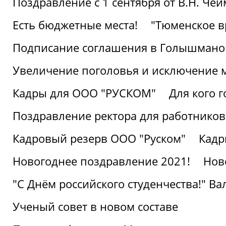
Поздравление с 1 сентября от В.Н. Че
Есть бюджетные места!
"Тюменское в
Подписание соглашения в Голышмано
Увеличение поголовья и исключение 
Кадры для ООО "РУСКОМ"
Для кого г
Поздравление ректора для работников 
Кадровый резерв ООО "Руском"
Кадр
Новогоднее поздравление 2021!
Нов
"С Днём российского студенчества!" В
Ученый совет в новом составе