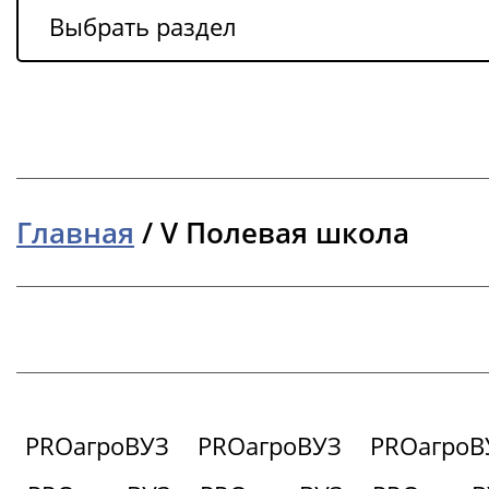
Выбрать раздел
Главная
/
V Полевая школа
PROагроВУЗ
PROагроВУЗ
PROагроВ