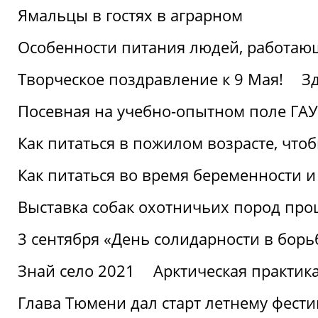
Ямальцы в гостях в аграрном
Особенности питания людей, работающ
Творческое поздравление к 9 Мая!
З
Посевная на учебно-опытном поле ГАУ
Как питаться в пожилом возрасте, что
Как питаться во время беременности 
Выставка собак охотничьих пород пр
3 сентября «День солидарности в борь
Знай село 2021
Арктическая практик
Глава Тюмени дал старт летнему фест