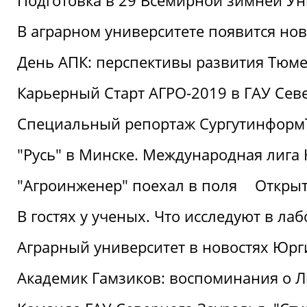
Подготовка в 29 Всемирной зимней Ун
В аграрном университете появится но
День АПК: перспективы развития Тюме
Карьерный Старт АГРО-2019 в ГАУ Сев
Специальный репортаж Сургутинформ
"Русь" в Минске. Международная лига 
"Агроинженер" поехал в поля
Открыт
В гостях у ученых. Что исследуют в л
Аграрный университет в новостях Юрг
Академик Гамзиков: воспоминания о Л