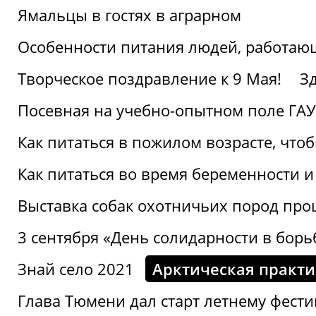
Ямальцы в гостях в аграрном
Особенности питания людей, работающ
Творческое поздравление к 9 Мая!
З
Посевная на учебно-опытном поле ГАУ
Как питаться в пожилом возрасте, что
Как питаться во время беременности 
Выставка собак охотничьих пород пр
3 сентября «День солидарности в борь
Знай село 2021
Арктическая практи
Глава Тюмени дал старт летнему фест