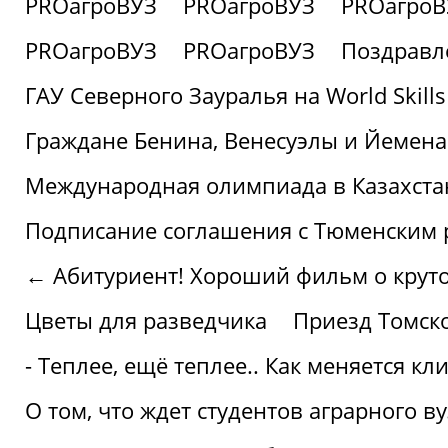
PROагроВУЗ
PROагроВУЗ
PROагроВ
PROагроВУЗ
PROагроВУЗ
Поздравл
ГАУ Северного Зауралья на World Skills
Граждане Бенина, Венесуэлы и Йемена
Международная олимпиада в Казахста
Подписание соглашения с Тюменским
← Абитуриент! Хороший фильм о крутом
Цветы для разведчика
Приезд Томск
- Теплее, ещё теплее.. Как меняется к
О том, что ждет студентов аграрного ву