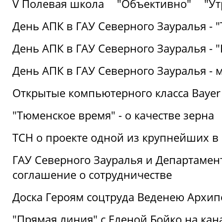
V Полевая школа
"Объективно"
"Ут
День АПК в ГАУ Северного Зауралья - 
День АПК в ГАУ Северного Зауралья - 
День АПК в ГАУ Северного Зауралья - 
Открытые компьютерного класса Bayer
"Тюменское время" - о качестве зерна
ТСН о проекте одной из крупнейших в
ГАУ Северного Зауралья и Департаме
соглашение о сотрудничестве
Доска Героям соцтруда Веденею Архип
"Прямая линия" с Еленой Бойко на кана