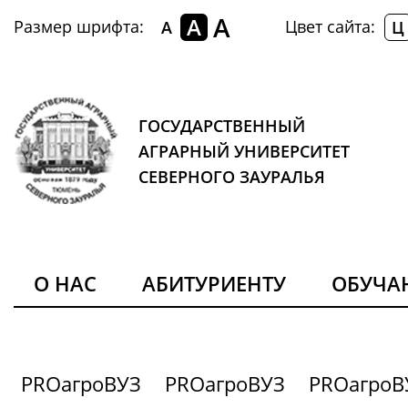
A
A
Размер шрифта:
Цвет сайта:
A
Ц
ГОСУДАРСТВЕННЫЙ
АГРАРНЫЙ УНИВЕРСИТЕТ
СЕВЕРНОГО ЗАУРАЛЬЯ
О НАС
АБИТУРИЕНТУ
ОБУЧ
PROагроВУЗ
PROагроВУЗ
PROагроВ