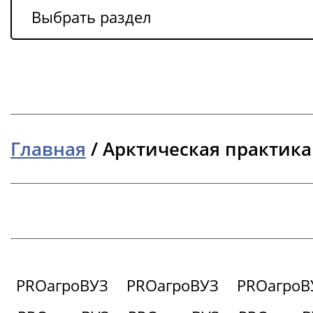
Выбрать раздел
Главная
/
Арктическая практика
PROагроВУЗ
PROагроВУЗ
PROагроВ