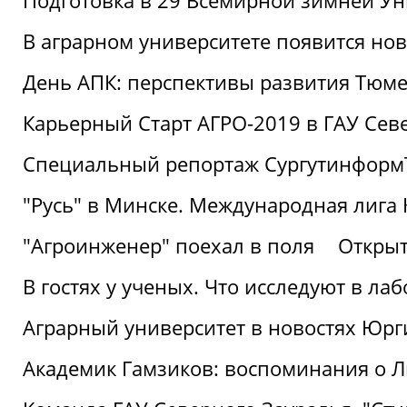
Подготовка в 29 Всемирной зимней Ун
В аграрном университете появится но
День АПК: перспективы развития Тюме
Карьерный Старт АГРО-2019 в ГАУ Сев
Специальный репортаж Сургутинформ
"Русь" в Минске. Международная лига 
"Агроинженер" поехал в поля
Открыт
В гостях у ученых. Что исследуют в л
Аграрный университет в новостях Юрг
Академик Гамзиков: воспоминания о Л