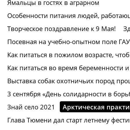
Ямальцы в гостях в аграрном
Особенности питания людей, работающ
Творческое поздравление к 9 Мая!
З
Посевная на учебно-опытном поле ГАУ
Как питаться в пожилом возрасте, что
Как питаться во время беременности 
Выставка собак охотничьих пород пр
3 сентября «День солидарности в борь
Знай село 2021
Арктическая практи
Глава Тюмени дал старт летнему фест