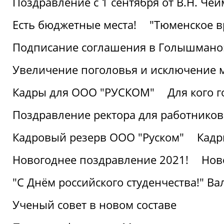
Поздравление с 1 сентября от В.Н. Че
Есть бюджетные места!
"Тюменское в
Подписание соглашения в Голышмано
Увеличение поголовья и исключение 
Кадры для ООО "РУСКОМ"
Для кого г
Поздравление ректора для работников 
Кадровый резерв ООО "Руском"
Кадр
Новогоднее поздравление 2021!
Нов
"С Днём российского студенчества!" В
Ученый совет в новом составе