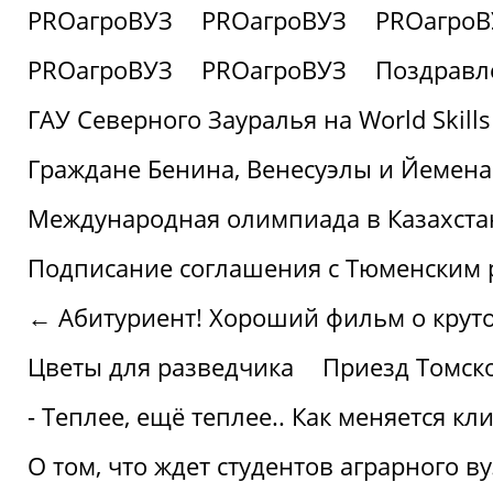
PROагроВУЗ
PROагроВУЗ
PROагроВ
PROагроВУЗ
PROагроВУЗ
Поздравл
ГАУ Северного Зауралья на World Skills
Граждане Бенина, Венесуэлы и Йемена
Международная олимпиада в Казахста
Подписание соглашения с Тюменским
← Абитуриент! Хороший фильм о крутом
Цветы для разведчика
Приезд Томск
- Теплее, ещё теплее.. Как меняется к
О том, что ждет студентов аграрного ву