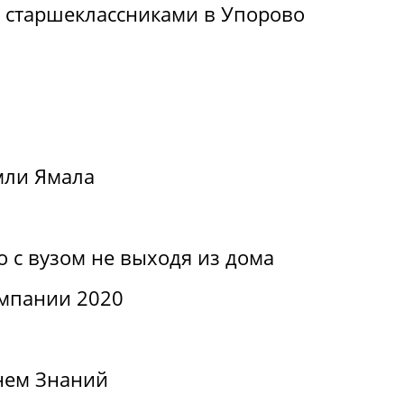
о старшеклассниками в Упорово
мли Ямала
о с вузом не выходя из дома
мпании 2020
нем Знаний