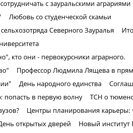
сотрудничать с зауральскими аграриями
"
Любовь со студенческой скамьи
 сельхозотряда Северного Зауралья
Ито
университета
о", кто они - первокурсники аграрного.
во"
Профессор Людмила Лящева в прям
зии"
День народного единства
Соглаш
 попасть в первую волну
ТСН о тюменс
вузов?
Центры планирования карьеры: ч
 День открытых дверей
Новый институт 