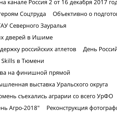
а канале Россия 2 от 16 декабря 2017 го
героям Соцтруда
Объективно о подгото
АУ Северного Зауралья
ых дверей в Ишиме
держку российских атлетов
День Россий
Skills в Тюмени
ства на финишной прямой
шленная выставка Уральского округа
юмень съехались аграрии со всего УрФО
нь Агро-2018"
Реконструкция фотограф