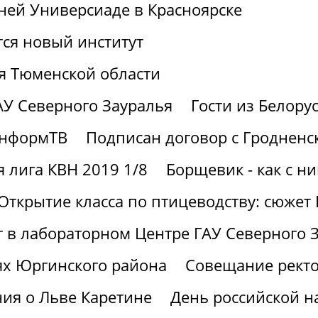
ней Универсиаде в Красноярске
тся новый институт
я Тюменской области
АУ Северного Зауралья
Гости из Белору
информТВ
Подписан договор с Гродненс
 лига КВН 2019 1/8
Борщевик - как с н
Открытие класса по птицеводству: сюжет
ют в лабораторном Центре ГАУ Северного 
ях Юргинского района
Совещание ректо
ия о Льве Каретине
День российской н