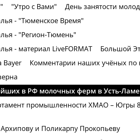
"
"Утро с Вами"
День занятости молод
лья - "Тюменское Время"
лья - "Регион-Тюмень"
алья - материал LiveFORMAT
Большой Эт
 Bayer
Комментарии наших учёных по
зерна
ейших в РФ молочных ферм в Усть-Лам
артамент промышленности ХМАО – Югры 8
 Архипову и Поликарпу Прокопьеву