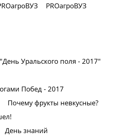
PROагроВУЗ
PROагроВУЗ
"День Уральского поля - 2017"
огами Побед - 2017
Почему фрукты невкусные?
шел!
День знаний