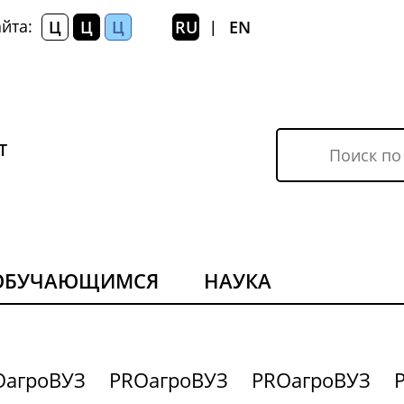
йта:
Ц
Ц
Ц
RU
EN
|
Т
ОБУЧАЮЩИМСЯ
НАУКА
OагроВУЗ
PROагроВУЗ
PROагроВУЗ