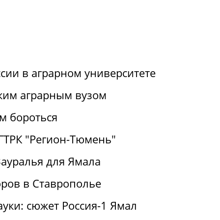
ссии в аграрном университете
ким аграрным вузом
им бороться
 ГТРК "Регион-Тюмень"
Зауралья для Ямала
ров в Ставрополье
ауки: сюжет Россия-1 Ямал