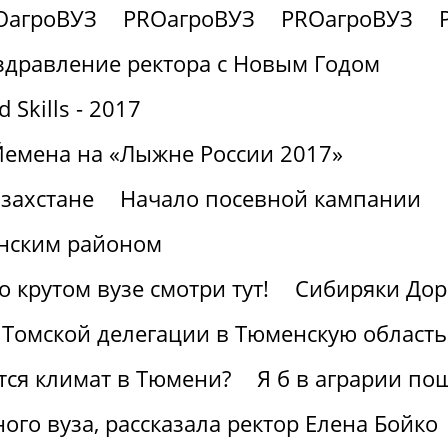
OагроВУЗ
PROагроВУЗ
PROагроВУЗ
здравление ректора с Новым Годом
Skills - 2017
Йемена на «Лыжне России 2017»
захстане
Начало посевной кампании
нским районом
крутом вузе смотри тут!
Сибиряки Дор
 Томской делегации в Тюменскую область
ется климат в Тюмени?
Я б в аграрии по
ного вуза, рассказала ректор Елена Бойко