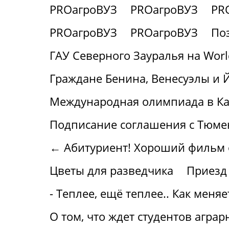
PROагроВУЗ
PROагроВУЗ
PR
PROагроВУЗ
PROагроВУЗ
По
ГАУ Северного Зауралья на World 
Граждане Бенина, Венесуэлы и 
Международная олимпиада в Ка
Подписание соглашения с Тюме
← Абитуриент! Хороший фильм о 
Цветы для разведчика
Приезд
- Теплее, ещё теплее.. Как меня
О том, что ждет студентов аграр