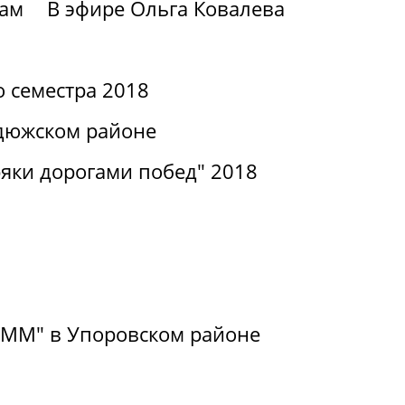
вам
В эфире Ольга Ковалева
о семестра 2018
дюжском районе
яки дорогами побед" 2018
РиММ" в Упоровском районе