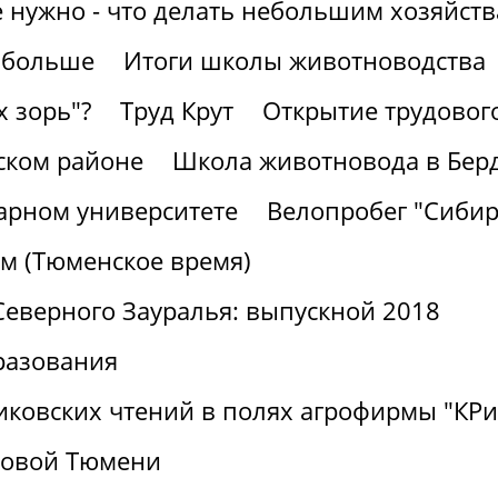
е нужно - что делать небольшим хозяйст
 больше
Итоги школы животноводства
х зорь"?
Труд Крут
Открытие трудовог
ском районе
Школа животновода в Бер
рарном университете
Велопробег "Сибир
м (Тюменское время)
Северного Зауралья: выпускной 2018
разования
никовских чтений в полях агрофирмы "К
ровой Тюмени