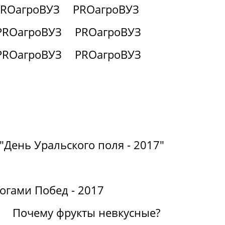
PROагроВУЗ
PROагроВУЗ
PROагроВУЗ
PROагроВУЗ
PROагроВУЗ
PROагроВУЗ
"День Уральского поля - 2017"
огами Побед - 2017
Почему фрукты невкусные?