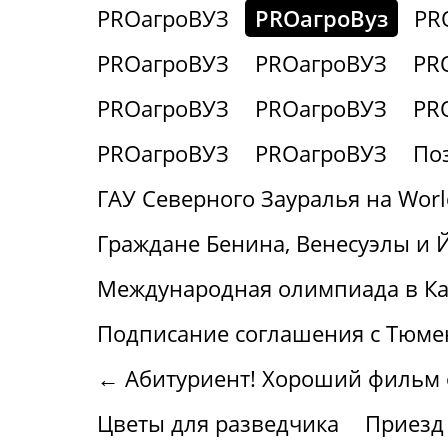
PROагроВУЗ
PROагроВуз
PR
PROагроВУЗ
PROагроВУЗ
PR
PROагроВУЗ
PROагроВУЗ
PR
PROагроВУЗ
PROагроВУЗ
По
ГАУ Северного Зауралья на World 
Граждане Бенина, Венесуэлы и 
Международная олимпиада в Ка
Подписание соглашения с Тюме
← Абитуриент! Хороший фильм о 
Цветы для разведчика
Приезд