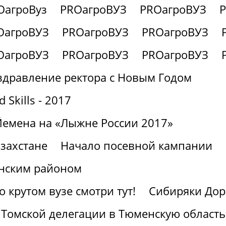
OагроВуз
PROагроВУЗ
PROагроВУЗ
OагроВУЗ
PROагроВУЗ
PROагроВУЗ
OагроВУЗ
PROагроВУЗ
PROагроВУЗ
здравление ректора с Новым Годом
Skills - 2017
Йемена на «Лыжне России 2017»
захстане
Начало посевной кампании
нским районом
крутом вузе смотри тут!
Сибиряки Дор
 Томской делегации в Тюменскую область