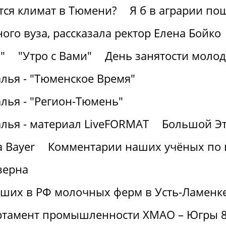
ется климат в Тюмени?
Я б в аграрии по
ного вуза, рассказала ректор Елена Бойко
"
"Утро с Вами"
День занятости молод
лья - "Тюменское Время"
лья - "Регион-Тюмень"
алья - материал LiveFORMAT
Большой Эт
 Bayer
Комментарии наших учёных по
зерна
йших в РФ молочных ферм в Усть-Ламенк
артамент промышленности ХМАО – Югры 8