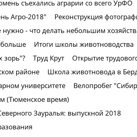
юмень съехались аграрии со всего УрФО
нь Агро-2018"
Реконструкция фотограф
е нужно - что делать небольшим хозяйст
 больше
Итоги школы животноводства
х зорь"?
Труд Крут
Открытие трудовог
ском районе
Школа животновода в Бер
рарном университете
Велопробег "Сибир
м (Тюменское время)
Северного Зауралья: выпускной 2018
разования