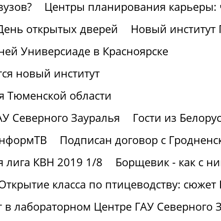
вузов?
Центры планирования карьеры: ч
 День открытых дверей
Новый институт 
ней Универсиаде в Красноярске
тся новый институт
я Тюменской области
АУ Северного Зауралья
Гости из Белору
информТВ
Подписан договор с Гродненс
 лига КВН 2019 1/8
Борщевик - как с н
Открытие класса по птицеводству: сюжет
ют в лабораторном Центре ГАУ Северного 