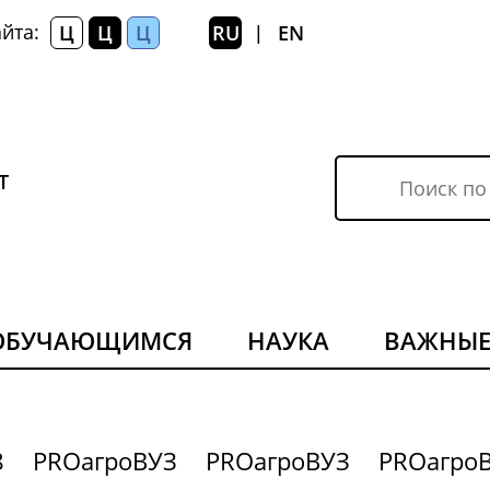
йта:
Ц
Ц
Ц
RU
EN
|
Т
ОБУЧАЮЩИМСЯ
НАУКА
ВАЖНЫЕ
8
PROагроВУЗ
PROагроВУЗ
PROагро