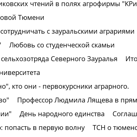
никовских чтений в полях агрофирмы "К
ровой Тюмени
сотрудничать с зауральскими аграриями
"
Любовь со студенческой скамьи
 сельхозотряда Северного Зауралья
Ито
университета
о", кто они - первокурсники аграрного.
во"
Профессор Людмила Лящева в прям
зии"
День народного единства
Соглаш
 попасть в первую волну
ТСН о тюменс