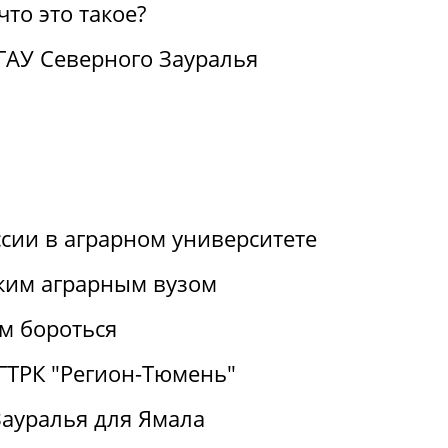
то это такое?
ГАУ Северного Зауралья
ссии в аграрном университете
ким аграрным вузом
им бороться
 ГТРК "Регион-Тюмень"
Зауралья для Ямала