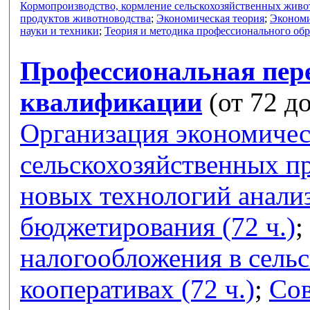
Кормопроизводство, кормление сельскохозяйственных живо
продуктов животноводства
;
Экономическая теория
;
Экономи
науки и техники
;
Теория и методика профессионального об
Профессиональная пер
квалификации
(от 72 до
Организация экономичес
сельскохозяйственных п
новых технологий анализ
бюджетирования (72 ч.)
;
налогообложения в сель
кооперативах (72 ч.)
;
Сов