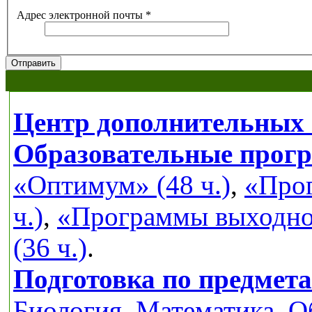
Адрес электронной почты
*
Отправить
Центр дополнительных 
Образовательные прог
«Оптимум» (48 ч.)
,
«Прог
ч.)
,
«Программы выходног
(36 ч.)
.
Подготовка по предмет
Биология
,
Математика
,
О