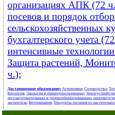
организациях АПК (72 ч.
посевов и порядок отбор
сельскохозяйственных кул
бухгалтерского учета (72
интенсивные технологии 
Защита растений, Монит
ч.)
;
Дистанционное образование:
Агрономия
;
Садоводство
;
Тех
Биология
;
Экология и природопользование
;
Землеустройств
лесозаготовительных и деревообрабатывающих производст
экспертиза
;
Ветеринария
;
Продукты питания из растительно