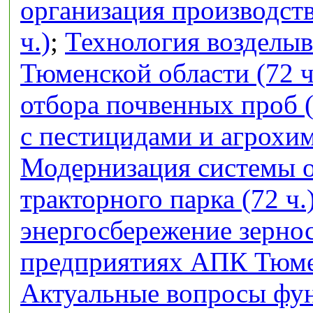
организация производств
ч.)
;
Технология возделыв
Тюменской области (72 ч
отбора почвенных проб (
с пестицидами и агрохим
Модернизация системы 
тракторного парка (72 ч.
энергосбережение зерно
предприятиях АПК Тюмен
Актуальные вопросы фу