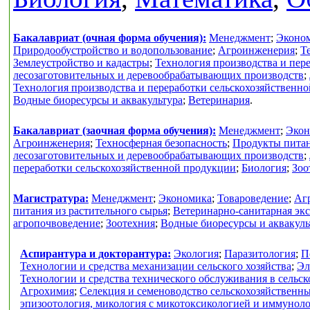
Бакалавриат (очная форма обучения):
Менеджмент
;
Эконо
Природообустройство и водопользование
;
Агроинженерия
;
Т
Землеустройство и кадастры
;
Технология производства и пер
лесозаготовительных и деревообрабатывающих производств
;
Технология производства и переработки сельскохозяйственн
Водные биоресурсы и аквакультура
;
Ветеринария
.
Бакалавриат (заочная форма обучения):
Менеджмент
;
Экон
Агроинженерия
;
Техносферная безопасность
;
Продукты питан
лесозаготовительных и деревообрабатывающих производств
;
переработки сельскохозяйственной продукции
;
Биология
;
Зоо
Магистратура:
Менеджмент
;
Экономика
;
Товароведение
;
Аг
питания из растительного сырья
;
Ветеринарно-санитарная экс
агропочвоведение
;
Зоотехния
;
Водные биоресурсы и аквакуль
Аспирантура и докторантура:
Экология
;
Паразитология
;
П
Технологии и средства механизации сельского хозяйства
;
Эл
Технологии и средства технического обслуживания в сельск
Агрохимия
;
Селекция и семеноводство сельскохозяйственн
эпизоотология, микология с микотоксикологией и иммунол