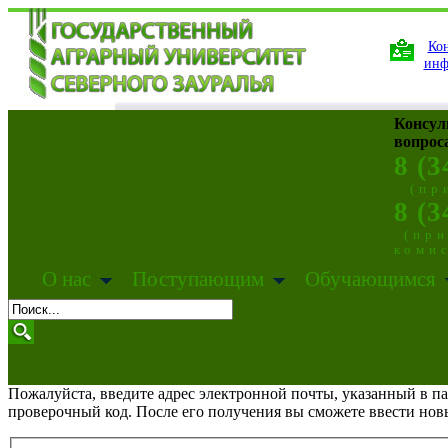
Кон
инф
Консул
вопрос
8 (3
(пр
8 (3
(пр
коми
О нас
Поступающим
Обучающимся
Пожалуйста, введите адрес электронной почты, указанный в п
проверочный код. После его получения вы сможете ввести нов