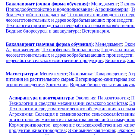
Бакалавриат (очная форма обучения):
Менеджмент
;
Эконо
Природообустройство и водопользование
;
Агроинженерия
;
Т
Землеустройство и кадастры
;
Технология производства и пер
лесозаготовительных и деревообрабатывающих производств
;
Технология производства и переработки сельскохозяйственн
Водные биоресурсы и аквакультура
;
Ветеринария
.
Бакалавриат (заочная форма обучения):
Менеджмент
;
Экон
Агроинженерия
;
Техносферная безопасность
;
Продукты питан
лесозаготовительных и деревообрабатывающих производств
;
переработки сельскохозяйственной продукции
;
Биология
;
Зоо
Магистратура:
Менеджмент
;
Экономика
;
Товароведение
;
Аг
питания из растительного сырья
;
Ветеринарно-санитарная экс
агропочвоведение
;
Зоотехния
;
Водные биоресурсы и аквакуль
Аспирантура и докторантура:
Экология
;
Паразитология
;
П
Технологии и средства механизации сельского хозяйства
;
Эл
Технологии и средства технического обслуживания в сельск
Агрохимия
;
Селекция и семеноводство сельскохозяйственн
эпизоотология, микология с микотоксикологией и иммунол
Кормопроизводство, кормление сельскохозяйственных живо
продуктов животноводства
;
Экономическая теория
;
Экономи