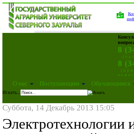
Кон
инф
Консул
вопрос
8 (3
(пр
8 (3
(пр
коми
О нас
Поступающим
Обучающимся
Искать...
Суббота, 14 Декабрь 2013 15:05
Электротехнологии и