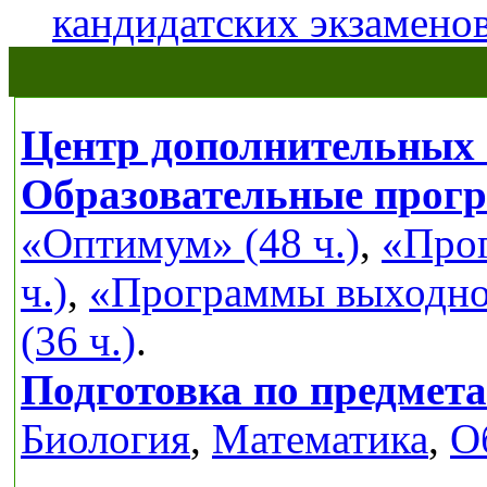
кандидатских экзамено
Центр дополнительных 
Образовательные прог
«Оптимум» (48 ч.)
,
«Прог
ч.)
,
«Программы выходног
(36 ч.)
.
Подготовка по предмет
Биология
,
Математика
,
О