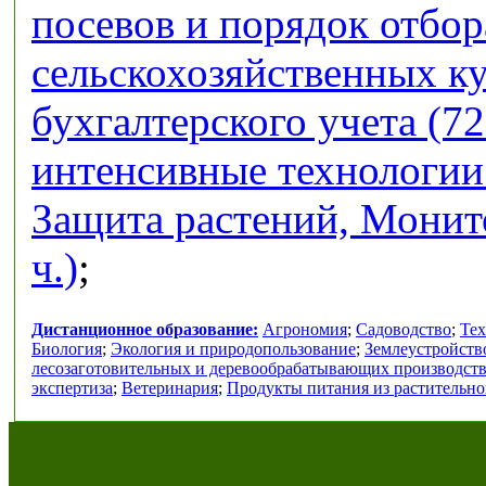
посевов и порядок отбор
сельскохозяйственных кул
бухгалтерского учета (72
интенсивные технологии 
Защита растений, Монит
ч.)
;
Дистанционное образование:
Агрономия
;
Садоводство
;
Тех
Биология
;
Экология и природопользование
;
Землеустройств
лесозаготовительных и деревообрабатывающих производст
экспертиза
;
Ветеринария
;
Продукты питания из растительно