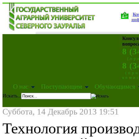
Кон
инф
Консул
вопрос
8 (3
(пр
8 (3
(пр
коми
О нас
Поступающим
Обучающимся
Искать...
Суббота, 14 Декабрь 2013 19:51
Технология производ