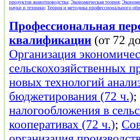
продуктов животноводства
;
Экономическая теория
;
Экономи
науки и техники
;
Теория и методика профессионального об
Профессиональная пер
квалификации
(от 72 до
Организация экономичес
сельскохозяйственных п
новых технологий анализ
бюджетирования (72 ч.)
;
налогообложения в сель
кооперативах (72 ч.)
;
Сов
организация производств