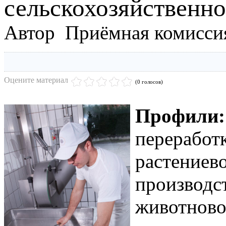
сельскохозяйственн
Автор Приёмная комисси
Оцените материал
(0 голосов)
Профили:
переработ
растениев
производс
животново