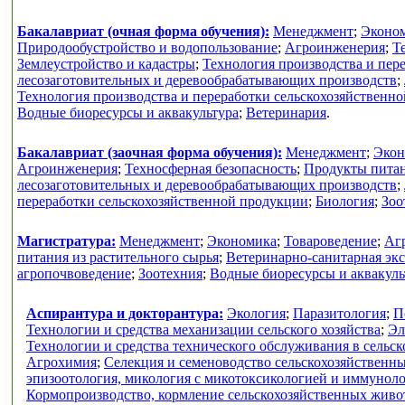
Бакалавриат (очная форма обучения):
Менеджмент
;
Эконо
Природообустройство и водопользование
;
Агроинженерия
;
Т
Землеустройство и кадастры
;
Технология производства и пер
лесозаготовительных и деревообрабатывающих производств
;
Технология производства и переработки сельскохозяйственн
Водные биоресурсы и аквакультура
;
Ветеринария
.
Бакалавриат (заочная форма обучения):
Менеджмент
;
Экон
Агроинженерия
;
Техносферная безопасность
;
Продукты питан
лесозаготовительных и деревообрабатывающих производств
;
переработки сельскохозяйственной продукции
;
Биология
;
Зоо
Магистратура:
Менеджмент
;
Экономика
;
Товароведение
;
Аг
питания из растительного сырья
;
Ветеринарно-санитарная экс
агропочвоведение
;
Зоотехния
;
Водные биоресурсы и аквакуль
Аспирантура и докторантура:
Экология
;
Паразитология
;
П
Технологии и средства механизации сельского хозяйства
;
Эл
Технологии и средства технического обслуживания в сельск
Агрохимия
;
Селекция и семеноводство сельскохозяйственн
эпизоотология, микология с микотоксикологией и иммунол
Кормопроизводство, кормление сельскохозяйственных живо