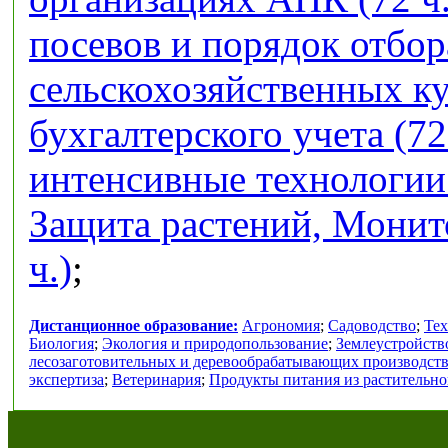
посевов и порядок отбор
сельскохозяйственных кул
бухгалтерского учета (72
интенсивные технологии 
Защита растений, Монит
ч.)
;
Дистанционное образование:
Агрономия
;
Садоводство
;
Тех
Биология
;
Экология и природопользование
;
Землеустройств
лесозаготовительных и деревообрабатывающих производст
экспертиза
;
Ветеринария
;
Продукты питания из растительно