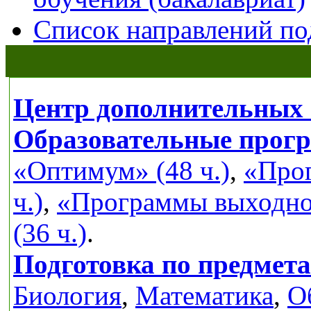
Список направлений по
Центр дополнительных 
Образовательные прог
«Оптимум» (48 ч.)
,
«Прог
ч.)
,
«Программы выходног
(36 ч.)
.
Подготовка по предмет
Биология
,
Математика
,
О