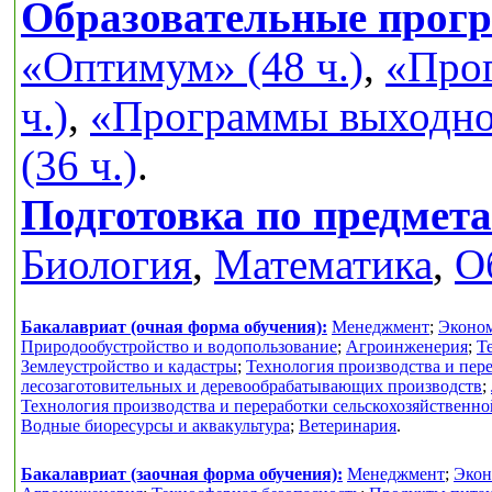
Образовательные прог
«Оптимум» (48 ч.)
,
«Прог
ч.)
,
«Программы выходног
(36 ч.)
.
Подготовка по предмет
Биология
,
Математика
,
О
Бакалавриат (очная форма обучения):
Менеджмент
;
Эконо
Природообустройство и водопользование
;
Агроинженерия
;
Т
Землеустройство и кадастры
;
Технология производства и пер
лесозаготовительных и деревообрабатывающих производств
;
Технология производства и переработки сельскохозяйственн
Водные биоресурсы и аквакультура
;
Ветеринария
.
Бакалавриат (заочная форма обучения):
Менеджмент
;
Экон