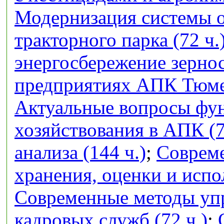
Модернизация системы 
тракторного парка (72 ч.
энергосбережение зерно
предприятиях АПК Тюмен
Актуальные вопросы фу
хозяйствования в АПК (7
анализа (144 ч.)
;
Совреме
хранения, оценки и испо
Современные методы упр
кадровых служб (72 ч.)
;