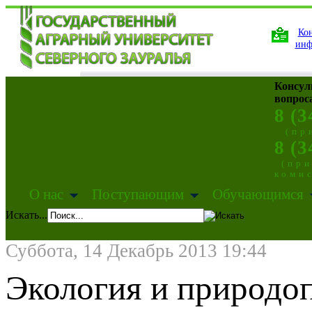
Кон
инф
Консул
вопрос
8 (3
(пр
8 (3
(пр
коми
О нас
Поступающим
Обучающимся
Искать...
Суббота, 14 Декабрь 2013 19:44
Экология и природо