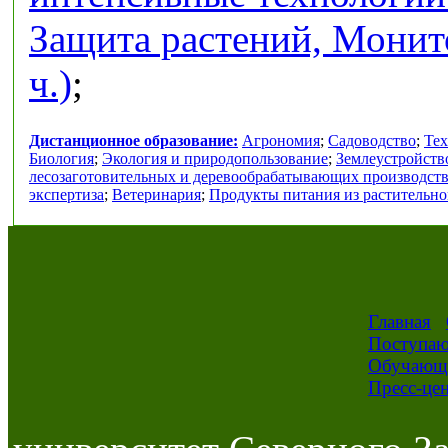
Защита растений, Монит
ч.)
;
Дистанционное образование:
Агрономия
;
Садоводство
;
Тех
Биология
;
Экология и природопользование
;
Землеустройств
лесозаготовительных и деревообрабатывающих производст
экспертиза
;
Ветеринария
;
Продукты питания из растительно
Главная
Поступа
Обучающ
Пресс-це