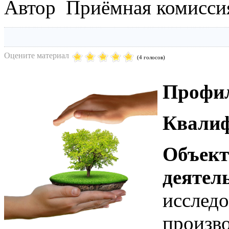
Автор Приёмная комисси
Оцените материал
(4 голосов)
Профи
Квалиф
Объект
деятел
исследо
произв