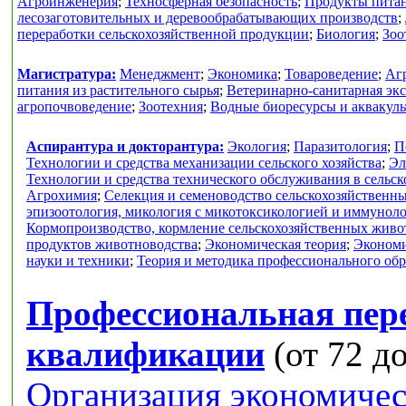
Агроинженерия
;
Техносферная безопасность
;
Продукты питан
лесозаготовительных и деревообрабатывающих производств
;
переработки сельскохозяйственной продукции
;
Биология
;
Зоо
Магистратура:
Менеджмент
;
Экономика
;
Товароведение
;
Аг
питания из растительного сырья
;
Ветеринарно-санитарная экс
агропочвоведение
;
Зоотехния
;
Водные биоресурсы и аквакуль
Аспирантура и докторантура:
Экология
;
Паразитология
;
П
Технологии и средства механизации сельского хозяйства
;
Эл
Технологии и средства технического обслуживания в сельск
Агрохимия
;
Селекция и семеноводство сельскохозяйственн
эпизоотология, микология с микотоксикологией и иммунол
Кормопроизводство, кормление сельскохозяйственных живо
продуктов животноводства
;
Экономическая теория
;
Экономи
науки и техники
;
Теория и методика профессионального об
Профессиональная пер
квалификации
(от 72 до
Организация экономичес