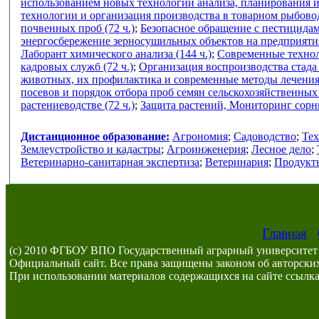
использованием новых технологий анализа, планирования и
технологии и организация производства в товарном рыбоводс
почвенных проб (72 ч.)
;
Безопасное обращение с пестицидам
энергосбережение зерносушильных объектов на предприяти
Лаборант химического анализа (144 ч.)
;
Современные техноло
кадровых служб (72 ч.)
;
Организация воспроизводства стада
животных, их профилактика и современные методы лечения 
посевов и порядок отбора проб семян сельскохозяйственных к
растениеводстве (72 ч.)
;
Защита растений, Мониторинг сорны
Дистанционное образование:
Агрономия
;
Садоводство
;
Тех
Землеустройство и кадастры
;
Агроинженерия
;
Лесное дело
;
Ветеринарно-санитарная экспертиза
;
Ветеринария
;
Продукты
Главная
(c) 2010 ФГБОУ ВПО Государственный аграрный университет 
Официальный сайт. Все права защищены законом об авторских
При использовании материалов содержащихся на сайте ссылка 