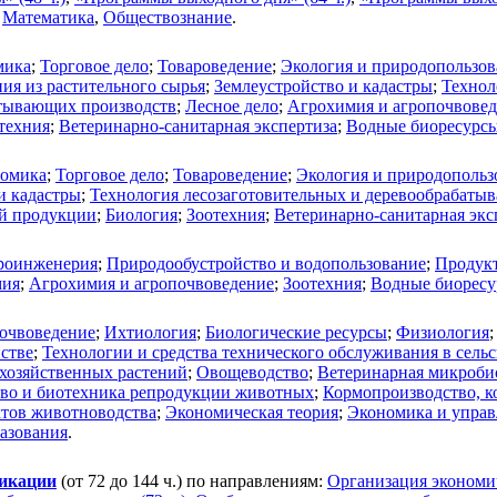
,
Математика
,
Обществознание
.
мика
;
Торговое дело
;
Товароведение
;
Экология и природопользов
ия из растительного сырья
;
Землеустройство и кадастры
;
Технол
атывающих производств
;
Лесное дело
;
Агрохимия и агропочвове
техния
;
Ветеринарно-санитарная экспертиза
;
Водные биоресурсы
омика
;
Торговое дело
;
Товароведение
;
Экология и природопольз
и кадастры
;
Технология лесозаготовительных и деревообрабаты
ой продукции
;
Биология
;
Зоотехния
;
Ветеринарно-санитарная экс
роинженерия
;
Природообустройство и водопользование
;
Продукт
мия
;
Агрохимия и агропочвоведение
;
Зоотехния
;
Водные биоресу
очвоведение
;
Ихтиология
;
Биологические ресурсы
;
Физиология
йстве
;
Технологии и средства технического обслуживания в сельс
охозяйственных растений
;
Овощеводство
;
Ветеринарная микробио
тво и биотехника репродукции животных
;
Кормопроизводство, к
ктов животноводства
;
Экономическая теория
;
Экономика и управ
разования
.
фикации
(от 72 до 144 ч.) по направлениям:
Организация экономич