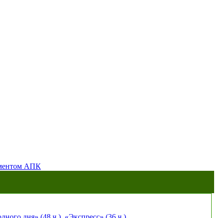
аментом АПК
ного дня» (48 ч.)
,
«Экспресс» (36 ч.)
.