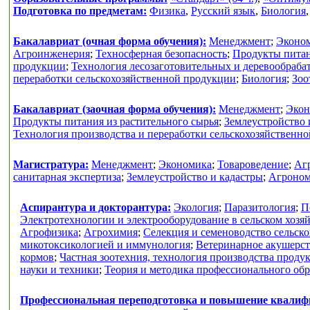
Подготовка по предметам:
Физика
,
Русский язык
,
Биология
Бакалавриат (очная форма обучения):
Менеджмент
;
Эконо
Агроинженерия
;
Техносферная безопасность
;
Продукты питан
продукции
;
Технология лесозаготовительных и деревообраб
переработки сельскохозяйственной продукции
;
Биология
;
Зоо
Бакалавриат (заочная форма обучения):
Менеджмент
;
Экон
Продукты питания из растительного сырья
;
Землеустройство 
Технология производства и переработки сельскохозяйственн
Магистратура:
Менеджмент
;
Экономика
;
Товароведение
;
Аг
санитарная экспертиза
;
Землеустройство и кадастры
;
Агроно
Аспирантура и докторантура:
Экология
;
Паразитология
;
П
Электротехнологии и электрооборудование в сельском хозя
Агрофизика
;
Агрохимия
;
Селекция и семеноводство сельск
микотоксикологией и иммунология
;
Ветеринарное акушерс
кормов
;
Частная зоотехния, технология производства проду
науки и техники
;
Теория и методика профессионального об
Профессиональная переподготовка и повышение квали