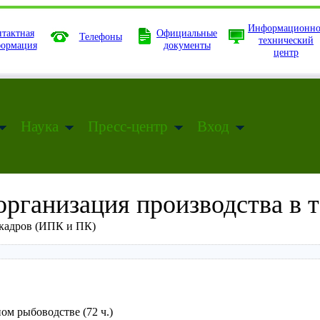
Информационно
тактная
Официальные
Телефоны
технический
ормация
документы
центр
Наука
Пресс-центр
Вход
организация производства в 
кадров (ИПК и ПК)
ом рыбоводстве (72 ч.)