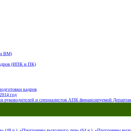
 и ВМ)
адров (ИПК и ПК)
подготовки кадров
2014 год
ии руководителей и специалистов АПК финансируемой Департ
 (48 ч.)
,
«Программы выходного дня» (64 ч.)
,
«Программы выход