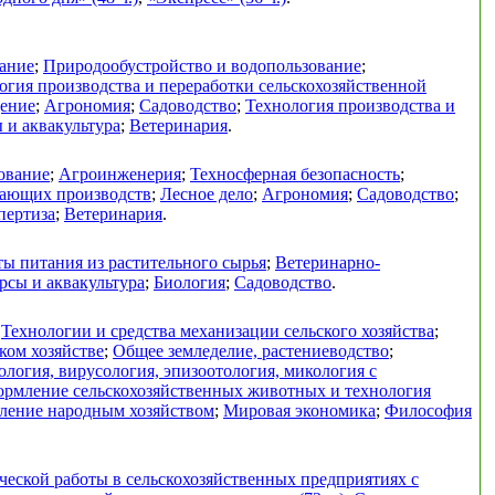
ание
;
Природообустройство и водопользование
;
огия производства и переработки сельскохозяйственной
дение
;
Агрономия
;
Садоводство
;
Технология производства и
 и аквакультура
;
Ветеринария
.
ование
;
Агроинженерия
;
Техносферная безопасность
;
вающих производств
;
Лесное дело
;
Агрономия
;
Садоводство
;
пертиза
;
Ветеринария
.
ы питания из растительного сырья
;
Ветеринарно-
рсы и аквакультура
;
Биология
;
Садоводство
.
;
Технологии и средства механизации сельского хозяйства
;
ком хозяйстве
;
Общее земледелие, растениеводство
;
логия, вирусология, эпизоотология, микология с
ормление сельскохозяйственных животных и технология
ление народным хозяйством
;
Мировая экономика
;
Философия
еской работы в сельскохозяйственных предприятиях с