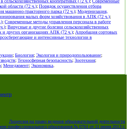
в сельскохозяйственных кооперативах (72 ч.)
;
Современные
ой области (72 ч.)
;
Порядок осуществления отбора
я машинно-тракторного парка (72 ч.)
;
Модернизация,
онирования малых форм хозяйствования в АПК (72 ч.)
;
.)
;
Современные методы управления персонала в работе
ч.)
;
Вирусные и другие болезни сельскохозяйственных
х и других организациях АПК (72 ч.)
;
Апробация сортовых
урсосберегающие и интенсивные технологии в
дукции
;
Биология
;
Экология и природопользование
;
зводств
;
Техносферная безопасность
;
Зоотехния
;
о
;
Менеджмент
;
Экономика
.
центр
Лицензия на право ведения образовательной деятельности
фере профессионального образования № 0761 от 11 июня 2013 г.