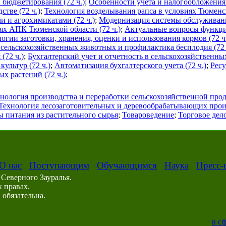
 бюджетирования (72 ч.)
;
Особенности учета и налогообложения 
тве (72 ч.)
;
Технология возделывания рапса в условиях Тюменск
и и агрохимикатами (72 ч.)
;
Модернизация системы обслуживани
ях АПК Тюменской области (72 ч.)
;
Актуальные вопросы функци
гии заготовки, хранения, оценки и использования кормов (72 ч
 сельскохозяйственных животных и профилактика бесплодия (72 
(72 ч.)
;
Бухгалтерский учет и отчетность в сельскохозяйственны
ультур (72 ч.)
;
Автоматизация бухгалтерского учета (72 ч.)
;
Рес
х растений (72 ч.)
;
нология производства и переработки сельскохозяйственной про
Технология лесозаготовительных и деревообрабатывающих прои
 питания из растительного сырья
;
Товароведение
;
Торговое дел
О нас
Поступающим
Обучающимся
Наука
Пресс-
Северного Зауралья.
 правах.
обязательна.
в с