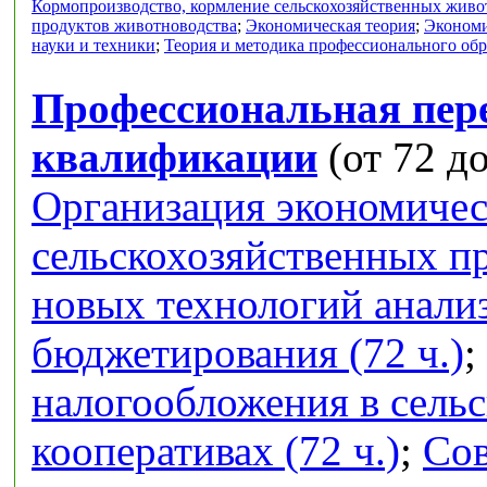
Кормопроизводство, кормление сельскохозяйственных живо
продуктов животноводства
;
Экономическая теория
;
Экономи
науки и техники
;
Теория и методика профессионального об
Профессиональная пер
квалификации
(от 72 до
Организация экономичес
сельскохозяйственных п
новых технологий анализ
бюджетирования (72 ч.)
;
налогообложения в сель
кооперативах (72 ч.)
;
Сов