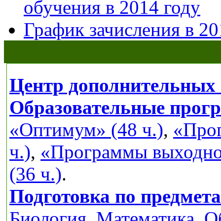
обучения в 2014 году
График зачисления в 20
Центр дополнительных 
Образовательные прог
«Оптимум» (48 ч.)
,
«Прог
ч.)
,
«Программы выходног
(36 ч.)
.
Подготовка по предмет
Биология
,
Математика
,
О