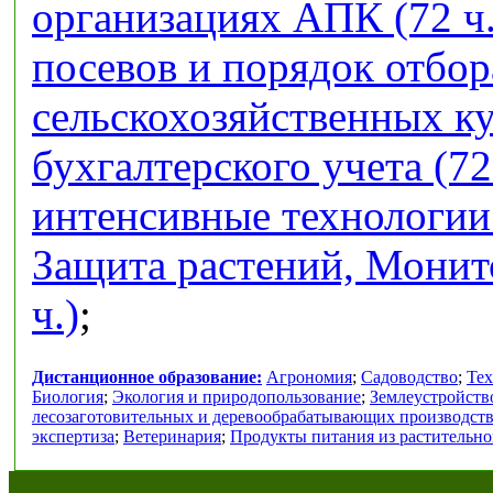
организациях АПК (72 ч.
посевов и порядок отбор
сельскохозяйственных кул
бухгалтерского учета (72
интенсивные технологии 
Защита растений, Монит
ч.)
;
Дистанционное образование:
Агрономия
;
Садоводство
;
Тех
Биология
;
Экология и природопользование
;
Землеустройств
лесозаготовительных и деревообрабатывающих производст
экспертиза
;
Ветеринария
;
Продукты питания из растительно