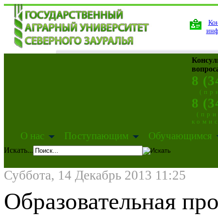
Кон
инф
Консул
вопрос
8 (3
(пр
8 (3
(пр
коми
О нас
Поступающим
Обучающимся
Искать...
Суббота, 14 Декабрь 2013 11:25
Образовательная пр