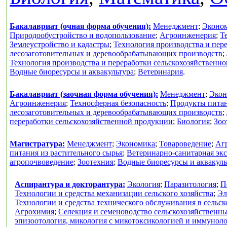
Бакалавриат (очная форма обучения):
Менеджмент
;
Эконо
Природообустройство и водопользование
;
Агроинженерия
;
Т
Землеустройство и кадастры
;
Технология производства и пер
лесозаготовительных и деревообрабатывающих производств
;
Технология производства и переработки сельскохозяйственн
Водные биоресурсы и аквакультура
;
Ветеринария
.
Бакалавриат (заочная форма обучения):
Менеджмент
;
Экон
Агроинженерия
;
Техносферная безопасность
;
Продукты питан
лесозаготовительных и деревообрабатывающих производств
;
переработки сельскохозяйственной продукции
;
Биология
;
Зоо
Магистратура:
Менеджмент
;
Экономика
;
Товароведение
;
Аг
питания из растительного сырья
;
Ветеринарно-санитарная экс
агропочвоведение
;
Зоотехния
;
Водные биоресурсы и аквакуль
Аспирантура и докторантура:
Экология
;
Паразитология
;
П
Технологии и средства механизации сельского хозяйства
;
Эл
Технологии и средства технического обслуживания в сельск
Агрохимия
;
Селекция и семеноводство сельскохозяйственн
эпизоотология, микология с микотоксикологией и иммунол