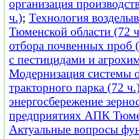
организация производств
ч.)
;
Технология возделыв
Тюменской области (72 ч
отбора почвенных проб (
с пестицидами и агрохим
Модернизация системы 
тракторного парка (72 ч.
энергосбережение зерно
предприятиях АПК Тюмен
Актуальные вопросы фу