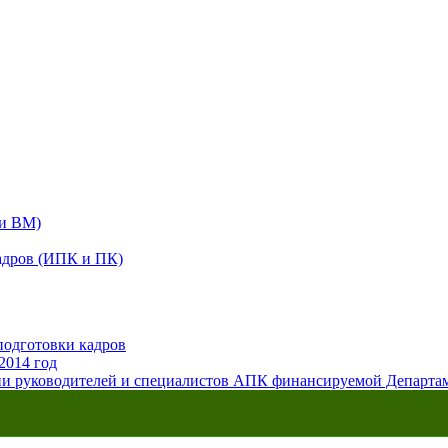
 и ВМ)
адров (ИПК и ПК)
подготовки кадров
2014 год
ии руководителей и специалистов АПК финансируемой Департ