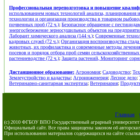
Профессиональная переподготовка и повышение квали
использованием новых технологий анализа, планирования и
технологии и организация производства в товарном рыбоводс
почвенных проб (72 ч.)
;
Безопасное обращение с пестицидам
энергосбережение зерносушильных объектов на предприяти
Лаборант химического анализа (144 ч.)
;
Современные техноло
кадровых служб (72 ч.)
;
Организация воспроизводства стада
животных, их профилактика и современные методы лечения 
посевов и порядок отбора проб семян сельскохозяйственных к
растениеводстве (72 ч.)
;
Защита растений, Мониторинг сорны
Дистанционное образование:
Агрономия
;
Садоводство
;
Тех
Землеустройство и кадастры
;
Агроинженерия
;
Лесное дело
;
Ветеринарно-санитарная экспертиза
;
Ветеринария
;
Продукты
Главная
(c) 2010 ФГБОУ ВПО Государственный аграрный университет 
Официальный сайт. Все права защищены законом об авторских
При использовании материалов содержащихся на сайте ссылка 