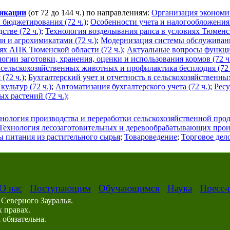
фикации
(от 72 до 144 ч.) по направлениям:
Организация экономич
 бюджетирования (72 ч.)
;
Особенности учета и налогообложения 
тве (72 ч.)
;
Технология возделывания рапса в условиях Тюменск
и и агрохимикатами (72 ч.)
;
Модернизация системы обслуживани
ях АПК Тюменской области (72 ч.)
;
Актуальные вопросы функци
гии заготовки, хранения, оценки и использования кормов (72 ч
 сельскохозяйственных животных и профилактика бесплодия (72 
(72 ч.)
;
Бухгалтерский учет и отчетность в сельскохозяйственны
ультур (72 ч.)
;
Автоматизация бухгалтерского учета (72 ч.)
;
Рес
х растений (72 ч.)
;
нология производства и переработки сельскохозяйственной про
Технология лесозаготовительных и деревообрабатывающих прои
 питания из растительного сырья
;
Товароведение
;
Торговое дел
О нас
Поступающим
Обучающимся
Наука
Пресс-
Северного Зауралья.
 правах.
обязательна.