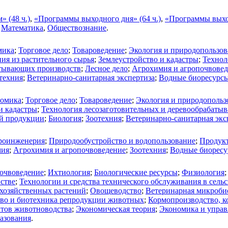
 (48 ч.)
,
«Программы выходного дня» (64 ч.)
,
«Программы выход
,
Математика
,
Обществознание
.
мика
;
Торговое дело
;
Товароведение
;
Экология и природопользов
ия из растительного сырья
;
Землеустройство и кадастры
;
Технол
атывающих производств
;
Лесное дело
;
Агрохимия и агропочвове
техния
;
Ветеринарно-санитарная экспертиза
;
Водные биоресурсы
омика
;
Торговое дело
;
Товароведение
;
Экология и природопольз
и кадастры
;
Технология лесозаготовительных и деревообрабаты
ой продукции
;
Биология
;
Зоотехния
;
Ветеринарно-санитарная экс
роинженерия
;
Природообустройство и водопользование
;
Продукт
мия
;
Агрохимия и агропочвоведение
;
Зоотехния
;
Водные биоресу
очвоведение
;
Ихтиология
;
Биологические ресурсы
;
Физиология
йстве
;
Технологии и средства технического обслуживания в сельс
охозяйственных растений
;
Овощеводство
;
Ветеринарная микробио
тво и биотехника репродукции животных
;
Кормопроизводство, к
ктов животноводства
;
Экономическая теория
;
Экономика и управ
разования
.