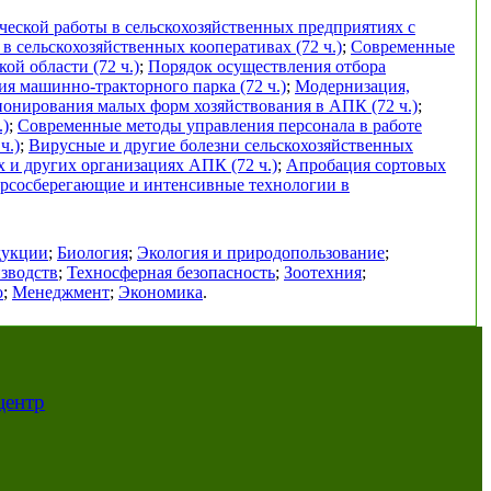
еской работы в сельскохозяйственных предприятиях с
в сельскохозяйственных кооперативах (72 ч.)
;
Современные
ой области (72 ч.)
;
Порядок осуществления отбора
я машинно-тракторного парка (72 ч.)
;
Модернизация,
онирования малых форм хозяйствования в АПК (72 ч.)
;
.)
;
Современные методы управления персонала в работе
ч.)
;
Вирусные и другие болезни сельскохозяйственных
х и других организациях АПК (72 ч.)
;
Апробация сортовых
урсосберегающие и интенсивные технологии в
дукции
;
Биология
;
Экология и природопользование
;
зводств
;
Техносферная безопасность
;
Зоотехния
;
о
;
Менеджмент
;
Экономика
.
центр