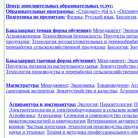
Центр дополнительных образовательных услуг:
Образовательные программы:
«Стандарт» (64 ч.)
,
«Оптимум»
Подготовка по предметам:
Физика
,
Русский язык
,
Биология
Бакалавриат (очная форма обучения):
Менеджмент
;
Эконо
Агроинженерия
;
Техносферная безопасность
;
Продукты питан
продукции
;
Технология лесозаготовительных и деревообраб
переработки сельскохозяйственной продукции
;
Биология
;
Зоо
Бакалавриат (заочная форма обучения):
Менеджмент
;
Экон
Продукты питания из растительного сырья
;
Землеустройство 
Технология производства и переработки сельскохозяйственн
Магистратура:
Менеджмент
;
Экономика
;
Товароведение
;
Аг
санитарная экспертиза
;
Землеустройство и кадастры
;
Агроно
Аспирантура и докторантура:
Экология
;
Паразитология
;
П
Электротехнологии и электрооборудование в сельском хозя
Агрофизика
;
Агрохимия
;
Селекция и семеноводство сельск
микотоксикологией и иммунология
;
Ветеринарное акушерс
кормов
;
Частная зоотехния, технология производства проду
науки и техники
;
Теория и методика профессионального об