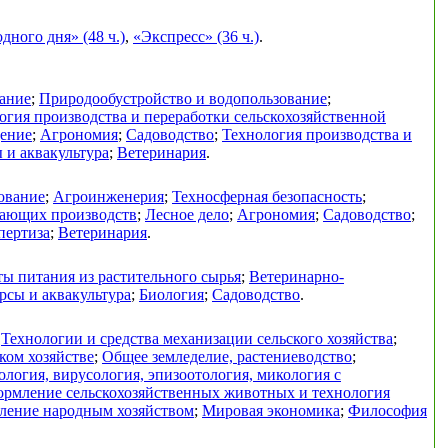
ного дня» (48 ч.)
,
«Экспресс» (36 ч.)
.
ание
;
Природообустройство и водопользование
;
огия производства и переработки сельскохозяйственной
дение
;
Агрономия
;
Садоводство
;
Технология производства и
 и аквакультура
;
Ветеринария
.
ование
;
Агроинженерия
;
Техносферная безопасность
;
вающих производств
;
Лесное дело
;
Агрономия
;
Садоводство
;
пертиза
;
Ветеринария
.
ы питания из растительного сырья
;
Ветеринарно-
рсы и аквакультура
;
Биология
;
Садоводство
.
;
Технологии и средства механизации сельского хозяйства
;
ком хозяйстве
;
Общее земледелие, растениеводство
;
логия, вирусология, эпизоотология, микология с
ормление сельскохозяйственных животных и технология
ление народным хозяйством
;
Мировая экономика
;
Философия