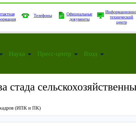
Информационно
тактная
Официальные
Телефоны
технический
ормация
документы
центр
Наука
Пресс-центр
Вход
ва стада сельскохозяйственн
кадров (ИПК и ПК)