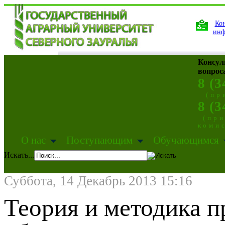
Кон
инф
Консул
вопрос
8 (3
(пр
8 (3
(пр
коми
О нас
Поступающим
Обучающимся
Искать...
Суббота, 14 Декабрь 2013 15:16
Теория и методика 