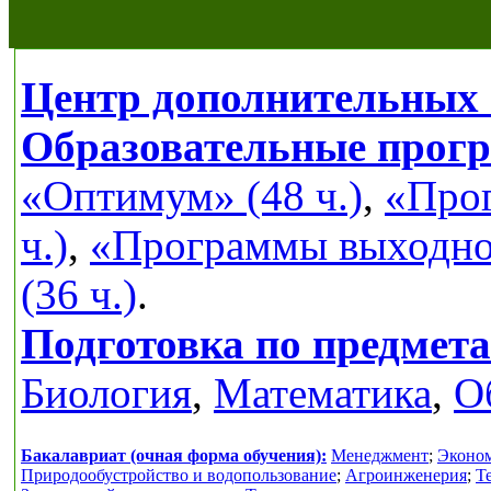
Центр дополнительных 
Образовательные прог
«Оптимум» (48 ч.)
,
«Прог
ч.)
,
«Программы выходног
(36 ч.)
.
Подготовка по предмет
Биология
,
Математика
,
О
Бакалавриат (очная форма обучения):
Менеджмент
;
Эконо
Природообустройство и водопользование
;
Агроинженерия
;
Т