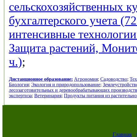
сельскохозяйственных кул
бухгалтерского учета (72
интенсивные технологии 
Защита растений, Монит
ч.)
;
Дистанционное образование:
Агрономия
;
Садоводство
;
Тех
Биология
;
Экология и природопользование
;
Землеустройств
лесозаготовительных и деревообрабатывающих производст
экспертиза
;
Ветеринария
;
Продукты питания из растительно
Главная