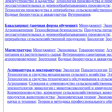
Землеустройство и кадастры
;
Технология производства и пер
лесозаготовительных и деревообрабатывающих производств
;
Технология производства и переработки сельскохозяйственн
Водные биоресурсы и аквакультура
;
Ветеринария
.
Бакалавриат (заочная форма обучения):
Менеджмент
;
Экон
Агроинженерия
;
Техносферная безопасность
;
Продукты питан
лесозаготовительных и деревообрабатывающих производств
;
переработки сельскохозяйственной продукции
;
Биология
;
Зоо
Магистратура:
Менеджмент
;
Экономика
;
Товароведение
;
Аг
питания из растительного сырья
;
Ветеринарно-санитарная экс
агропочвоведение
;
Зоотехния
;
Водные биоресурсы и аквакуль
Аспирантура и докторантура:
Экология
;
Паразитология
;
П
Технологии и средства механизации сельского хозяйства
;
Эл
Технологии и средства технического обслуживания в сельск
Агрохимия
;
Селекция и семеноводство сельскохозяйственн
эпизоотология, микология с микотоксикологией и иммунол
Кормопроизводство, кормление сельскохозяйственных живо
продуктов животноводства
;
Экономическая теория
;
Экономи
науки и техники
;
Теория и методика профессионального об