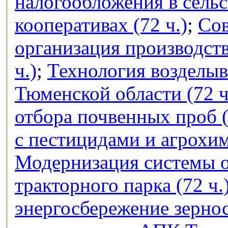
налогообложения в сель
кооперативах (72 ч.)
;
Сов
организация производств
ч.)
;
Технология возделыв
Тюменской области (72 ч
отбора почвенных проб (
с пестицидами и агрохим
Модернизация системы 
тракторного парка (72 ч.
энергосбережение зерно