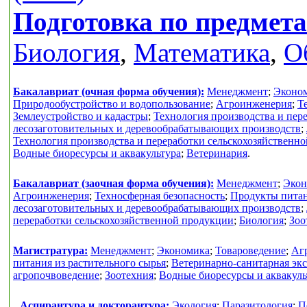
Подготовка по предмет
Биология
,
Математика
,
О
Бакалавриат (очная форма обучения):
Менеджмент
;
Эконо
Природообустройство и водопользование
;
Агроинженерия
;
Т
Землеустройство и кадастры
;
Технология производства и пер
лесозаготовительных и деревообрабатывающих производств
;
Технология производства и переработки сельскохозяйственн
Водные биоресурсы и аквакультура
;
Ветеринария
.
Бакалавриат (заочная форма обучения):
Менеджмент
;
Экон
Агроинженерия
;
Техносферная безопасность
;
Продукты питан
лесозаготовительных и деревообрабатывающих производств
;
переработки сельскохозяйственной продукции
;
Биология
;
Зоо
Магистратура:
Менеджмент
;
Экономика
;
Товароведение
;
Аг
питания из растительного сырья
;
Ветеринарно-санитарная экс
агропочвоведение
;
Зоотехния
;
Водные биоресурсы и аквакуль
Аспирантура и докторантура:
Экология
;
Паразитология
;
П