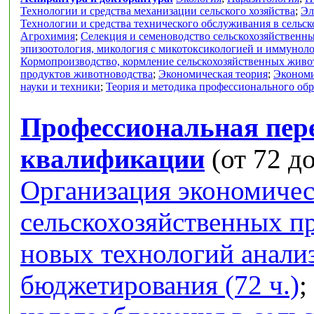
Технологии и средства механизации сельского хозяйства
;
Эл
Технологии и средства технического обслуживания в сельск
Агрохимия
;
Селекция и семеноводство сельскохозяйственн
эпизоотология, микология с микотоксикологией и иммунол
Кормопроизводство, кормление сельскохозяйственных живо
продуктов животноводства
;
Экономическая теория
;
Экономи
науки и техники
;
Теория и методика профессионального об
Профессиональная пер
квалификации
(от 72 до
Организация экономичес
сельскохозяйственных п
новых технологий анализ
бюджетирования (72 ч.)
;