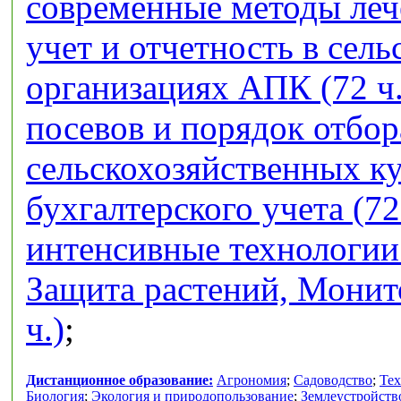
современные методы лече
учет и отчетность в сел
организациях АПК (72 ч.
посевов и порядок отбор
сельскохозяйственных кул
бухгалтерского учета (72
интенсивные технологии 
Защита растений, Монит
ч.)
;
Дистанционное образование:
Агрономия
;
Садоводство
;
Тех
Биология
;
Экология и природопользование
;
Землеустройств