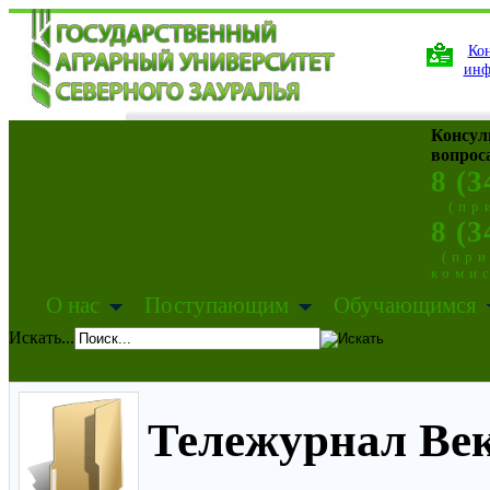
Кон
инф
Консул
вопрос
8 (3
(пр
8 (3
(пр
коми
О нас
Поступающим
Обучающимся
Искать...
Тележурнал Век