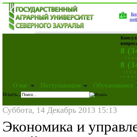
Кон
инф
Консул
вопрос
8 (3
(пр
8 (3
(пр
коми
О нас
Поступающим
Обучающимся
Искать...
Суббота, 14 Декабрь 2013 15:13
Экономика и управл