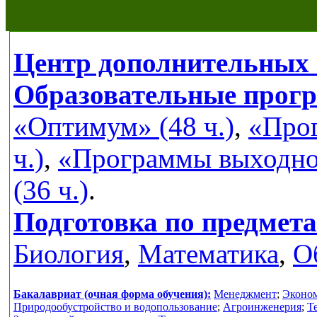
Центр дополнительных 
Образовательные прог
«Оптимум» (48 ч.)
,
«Прог
ч.)
,
«Программы выходног
(36 ч.)
.
Подготовка по предмет
Биология
,
Математика
,
О
Бакалавриат (очная форма обучения):
Менеджмент
;
Эконо
Природообустройство и водопользование
;
Агроинженерия
;
Т