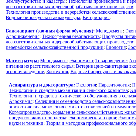
Землеустройство и кадастры
;
Технология производства и пер
лесозаготовительных и деревообрабатывающих производств
;
Технология производства и переработки сельскохозяйственн
Водные биоресурсы и аквакультура
;
Ветеринария
.
Бакалавриат (заочная форма обучения):
Менеджмент
;
Экон
Агроинженерия
;
Техносферная безопасность
;
Продукты питан
лесозаготовительных и деревообрабатывающих производств
;
переработки сельскохозяйственной продукции
;
Биология
;
Зоо
Магистратура:
Менеджмент
;
Экономика
;
Товароведение
;
Аг
питания из растительного сырья
;
Ветеринарно-санитарная экс
агропочвоведение
;
Зоотехния
;
Водные биоресурсы и аквакуль
Аспирантура и докторантура:
Экология
;
Паразитология
;
П
Технологии и средства механизации сельского хозяйства
;
Эл
Технологии и средства технического обслуживания в сельск
Агрохимия
;
Селекция и семеноводство сельскохозяйственн
эпизоотология, микология с микотоксикологией и иммунол
Кормопроизводство, кормление сельскохозяйственных живо
продуктов животноводства
;
Экономическая теория
;
Экономи
науки и техники
;
Теория и методика профессионального об