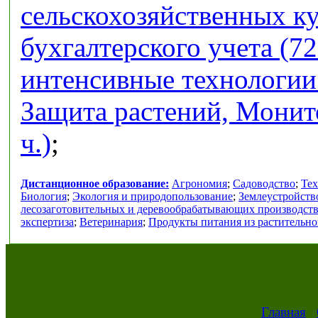
сельскохозяйственных кул
бухгалтерского учета (72
интенсивные технологии 
Защита растений, Монит
ч.)
;
Дистанционное образование:
Агрономия
;
Садоводство
;
Тех
Биология
;
Экология и природопользование
;
Землеустройств
лесозаготовительных и деревообрабатывающих производст
экспертиза
;
Ветеринария
;
Продукты питания из растительно
Главная