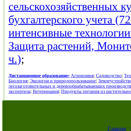
сельскохозяйственных кул
бухгалтерского учета (72
интенсивные технологии 
Защита растений, Монит
ч.)
;
Дистанционное образование:
Агрономия
;
Садоводство
;
Тех
Биология
;
Экология и природопользование
;
Землеустройств
лесозаготовительных и деревообрабатывающих производст
экспертиза
;
Ветеринария
;
Продукты питания из растительно
Главная