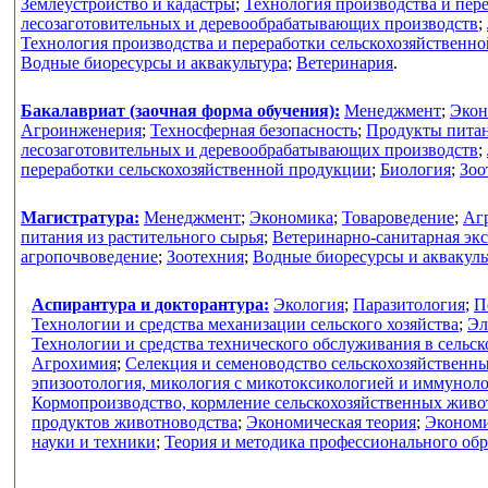
Землеустройство и кадастры
;
Технология производства и пер
лесозаготовительных и деревообрабатывающих производств
;
Технология производства и переработки сельскохозяйственн
Водные биоресурсы и аквакультура
;
Ветеринария
.
Бакалавриат (заочная форма обучения):
Менеджмент
;
Экон
Агроинженерия
;
Техносферная безопасность
;
Продукты питан
лесозаготовительных и деревообрабатывающих производств
;
переработки сельскохозяйственной продукции
;
Биология
;
Зоо
Магистратура:
Менеджмент
;
Экономика
;
Товароведение
;
Аг
питания из растительного сырья
;
Ветеринарно-санитарная экс
агропочвоведение
;
Зоотехния
;
Водные биоресурсы и аквакуль
Аспирантура и докторантура:
Экология
;
Паразитология
;
П
Технологии и средства механизации сельского хозяйства
;
Эл
Технологии и средства технического обслуживания в сельск
Агрохимия
;
Селекция и семеноводство сельскохозяйственн
эпизоотология, микология с микотоксикологией и иммунол
Кормопроизводство, кормление сельскохозяйственных живо
продуктов животноводства
;
Экономическая теория
;
Экономи
науки и техники
;
Теория и методика профессионального об