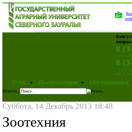
Кон
инф
Консул
вопрос
8 (3
(пр
8 (3
(пр
коми
О нас
Поступающим
Обучающимся
Искать...
Суббота, 14 Декабрь 2013 18:48
Зоотехния