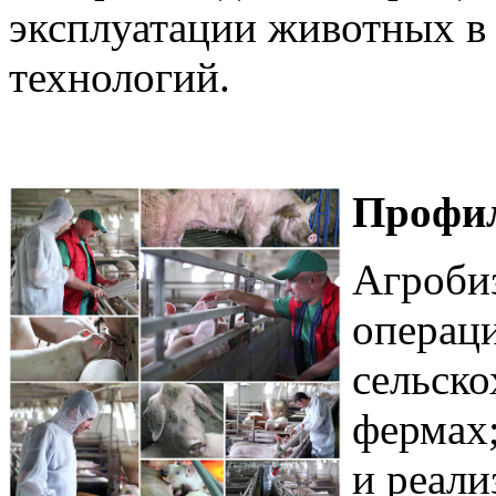
эксплуатации животных в
технологий.
Профи
Агробиз
операци
сельско
фермах;
и реали