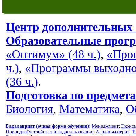
Центр дополнительных 
Образовательные прог
«Оптимум» (48 ч.)
,
«Прог
ч.)
,
«Программы выходног
(36 ч.)
.
Подготовка по предмет
Биология
,
Математика
,
О
Бакалавриат (очная форма обучения):
Менеджмент
;
Эконо
Природообустройство и водопользование
;
Агроинженерия
;
Т