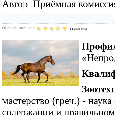
Автор Приёмная комисси
Оцените материал
(1 Голосовать)
Профи
«Непро
Квалиф
Зоотех
мастерство (греч.) - наука
содержании и правильном