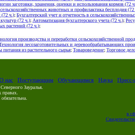
гии заготовки, хранения, оценки и использования кормов (72 ч
 сельскохозяйственных животных и профилактика бесплодия (72 
(72 ч.)
;
Бухгалтерский учет и отчетность в сельскохозяйственны
ультур (72 ч.)
;
Автоматизация бухгалтерского учета (72 ч.)
;
Рес
х растений (72 ч.)
;
нология производства и переработки сельскохозяйственной про
Технология лесозаготовительных и деревообрабатывающих прои
 питания из растительного сырья
;
Товароведение
;
Торговое дел
О нас
Поступающим
Обучающимся
Наука
Пресс-
Северного Зауралья.
 правах.
обязательна.
в с
Свидетельство