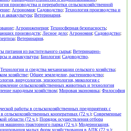
огия производства и переработки сельскохозяйственной
дение
;
Агрономия
;
Садоводство
;
Технология производства и
 и аквакультура
;
Ветеринария
.
ование
;
Агроинженерия
;
Техносферная безопасность
;
вающих производств
;
Лесное дело
;
Агрономия
;
Садоводство
;
пертиза
;
Ветеринария
.
ы питания из растительного сырья
;
Ветеринарно-
рсы и аквакультура
;
Биология
;
Садоводство
.
;
Технологии и средства механизации сельского хозяйства
;
ком хозяйстве
;
Общее земледелие, растениеводство
;
логия, вирусология, эпизоотология, микология с
ормление сельскохозяйственных животных и технология
ление народным хозяйством
;
Мировая экономика
;
Философия
еской работы в сельскохозяйственных предприятиях с
в сельскохозяйственных кооперативах (72 ч.)
;
Современные
ой области (72 ч.)
;
Порядок осуществления отбора
я машинно-тракторного парка (72 ч.)
;
Модернизация,
онирования малых форм хозяйствования в АПК (72 ч.)
;