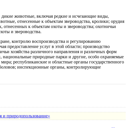
дикие животные, включая редкие и исчезающие виды,
вотные, отнесенные к объектам звероводства, кролики; орудия
, отнесенных к объектам охоты и звероводства; охотничьи
хоты и звероводства.
хране, контролю воспроизводства и регулированию
чая предоставление услуг в этой области; производство
ичьи хозяйства различного направления и различных форм
и, национальные природные парки и другие, особо охраняемые
 мира; республиканские и областные органы государственного
ыболовов; инспекционные органы, контролирующие
я и природопользование»