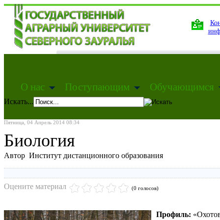
Кон
инф
О нас
Поступающим
Обучающимся
Искать...
Пятница, 04 Апрель 2014 08:34
Биология
Автор Институт дистанционного образования
Оцените материал
(0 голосов)
Профиль:
«Охотов