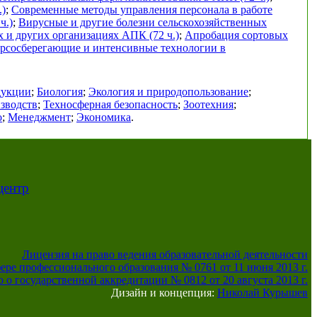
.)
;
Современные методы управления персонала в работе
ч.)
;
Вирусные и другие болезни сельскохозяйственных
х и других организациях АПК (72 ч.)
;
Апробация сортовых
урсосберегающие и интенсивные технологии в
дукции
;
Биология
;
Экология и природопользование
;
зводств
;
Техносферная безопасность
;
Зоотехния
;
о
;
Менеджмент
;
Экономика
.
центр
Лицензия на право ведения образовательной деятельности
фере профессионального образования № 0761 от 11 июня 2013 г.
 о государственной аккредитации № 0812 от 20 августа 2013 г.
Дизайн и концепция:
Николай Курышев