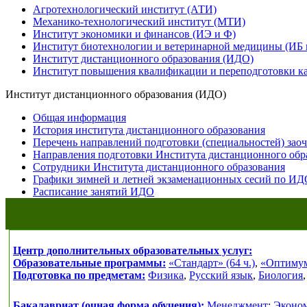
Агротехнологический институт (АТИ)
Механико-технологический институт (МТИ)
Институт экономики и финансов (ИЭ и Ф)
Институт биотехнологии и ветеринарной медицины (ИБ
Институт дистанционного образования (ИДО)
Институт повышения квалификации и переподготовки к
Институт дистанционного образования (ИДО)
Общая информация
История института дистанционного образования
Перечень направлений подготовки (специальностей) за
Направления подготовки Института дистанционного обр
Сотрудники Института дистанционного образования
Графики зимней и летней экзаменационных сесий по ИДО
Расписание занятий ИДО
Центр дополнительных образовательных услуг:
Образовательные программы:
«Стандарт» (64 ч.)
,
«Оптимум»
Подготовка по предметам:
Физика
,
Русский язык
,
Биология
Бакалавриат (очная форма обучения):
Менеджмент
;
Эконо