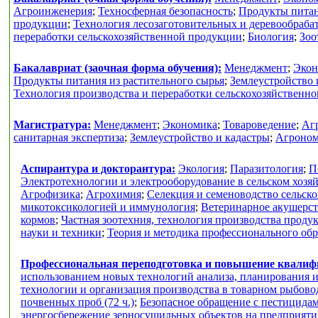
Агроинженерия
;
Техносферная безопасность
;
Продукты питан
продукции
;
Технология лесозаготовительных и деревообраб
переработки сельскохозяйственной продукции
;
Биология
;
Зоо
Бакалавриат (заочная форма обучения):
Менеджмент
;
Экон
Продукты питания из растительного сырья
;
Землеустройство 
Технология производства и переработки сельскохозяйственн
Магистратура:
Менеджмент
;
Экономика
;
Товароведение
;
Аг
санитарная экспертиза
;
Землеустройство и кадастры
;
Агроно
Аспирантура и докторантура:
Экология
;
Паразитология
;
П
Электротехнологии и электрооборудование в сельском хозя
Агрофизика
;
Агрохимия
;
Селекция и семеноводство сельск
микотоксикологией и иммунология
;
Ветеринарное акушерс
кормов
;
Частная зоотехния, технология производства проду
науки и техники
;
Теория и методика профессионального об
Профессиональная переподготовка и повышение квали
использованием новых технологий анализа, планирования и
технологии и организация производства в товарном рыбоводс
почвенных проб (72 ч.)
;
Безопасное обращение с пестицидам
энергосбережение зерносушильных объектов на предприяти