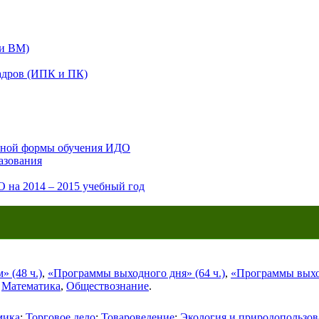
 и ВМ)
адров (ИПК и ПК)
очной формы обучения ИДО
азования
 на 2014 – 2015 учебный год
 (48 ч.)
,
«Программы выходного дня» (64 ч.)
,
«Программы выход
,
Математика
,
Обществознание
.
мика
;
Торговое дело
;
Товароведение
;
Экология и природопользов