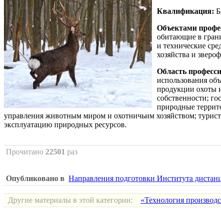
Квалификация:
Б
Объектами профе
обитающие в грани
и технические сре
хозяйства и зверо
Область професси
использования объ
продукции охоты и
собственности; го
природные террито
управления животным миром и охотничьим хозяйством; турис
эксплуатацию природных ресурсов.
Прочитано
22501
раз
Опубликовано в
Направления подготовки Института дистан
Другие материалы в этой категории:
«Технология производс