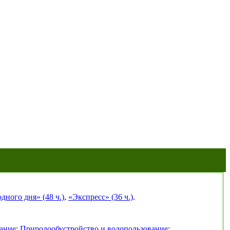
ного дня» (48 ч.)
,
«Экспресс» (36 ч.)
.
ание
;
Природообустройство и водопользование
;