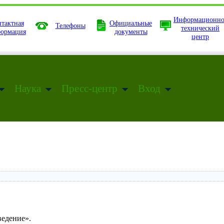
Информационно
тактная
Официальные
Телефоны
технический
ормация
документы
центр
Наука
Пресс-центр
Вход
едение».