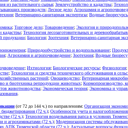
ия из растительного сырья
;
Землеустройство и кадастры
;
Технол
атывающих производств
;
Лесное дело
;
Агрохимия и агропочвове
техния
;
Ветеринарно-санитарная экспертиза
;
Водные биоресурсы
омика
;
Торговое дело
;
Товароведение
;
Экология и природопольз
и кадастры
;
Технология лесозаготовительных и деревообрабаты
ой продукции
;
Биология
;
Зоотехния
;
Ветеринарно-санитарная экс
роинженерия
;
Природообустройство и водопользование
;
Продукт
мия
;
Агрохимия и агропочвоведение
;
Зоотехния
;
Водные биоресу
очвоведение
;
Ихтиология
;
Биологические ресурсы
;
Физиология
йстве
;
Технологии и средства технического обслуживания в сельс
охозяйственных растений
;
Овощеводство
;
Ветеринарная микробио
тво и биотехника репродукции животных
;
Кормопроизводство, к
ктов животноводства
;
Экономическая теория
;
Экономика и управ
разования
.
фикации
(от 72 до 144 ч.) по направлениям:
Организация экономич
 бюджетирования (72 ч.)
;
Особенности учета и налогообложения 
тве (72 ч.)
;
Технология возделывания рапса в условиях Тюменск
и и агрохимикатами (72 ч.)
;
Модернизация системы обслуживани
ях АПК Тюменской области (72 ч.)
;
Актуальные вопросы функци