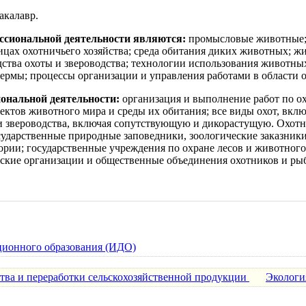
акалавр.
ссиональной деятельности являются:
промысловые животные; 
цах охотничьего хозяйства; среда обитания диких животных; жи
дства охоты и звероводства; технологии использования животных
фермы; процессы организации и управления работами в области о
ональной деятельности:
организация и выполнение работ по о
ектов животного мира и среды их обитания; все виды охот, вклю
 звероводства, включая сопутствующую и дикорастущую. Охотн
сударственные природные заповедники, зоологические заказник
рии; государственные учреждения по охране лесов и животного
тские организации и общественные объединения охотников и р
ционного образования (ИДО)
тва и переработки сельскохозяйственной продукции
Экологи