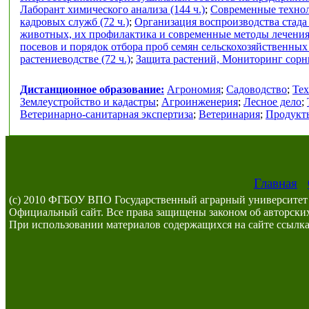
Лаборант химического анализа (144 ч.)
;
Современные техноло
кадровых служб (72 ч.)
;
Организация воспроизводства стада
животных, их профилактика и современные методы лечения 
посевов и порядок отбора проб семян сельскохозяйственных к
растениеводстве (72 ч.)
;
Защита растений, Мониторинг сорны
Дистанционное образование:
Агрономия
;
Садоводство
;
Тех
Землеустройство и кадастры
;
Агроинженерия
;
Лесное дело
;
Ветеринарно-санитарная экспертиза
;
Ветеринария
;
Продукты
Главная
(c) 2010 ФГБОУ ВПО Государственный аграрный университет 
Официальный сайт. Все права защищены законом об авторских
При использовании материалов содержащихся на сайте ссылка 