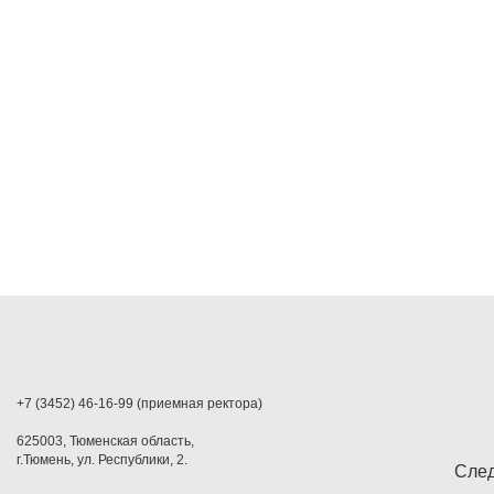
+7 (3452) 46-16-99 (приемная ректора)
625003, Тюменская область,
г.Тюмень, ул. Республики, 2.
След