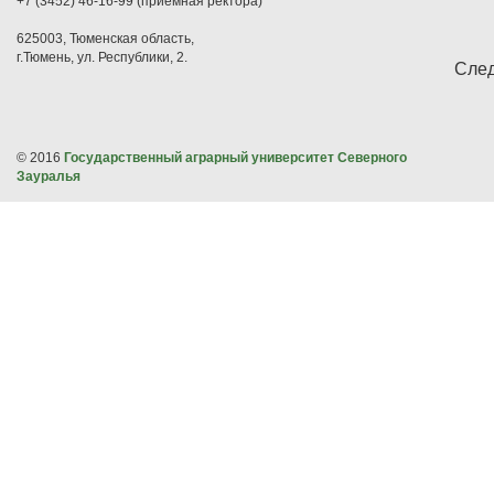
+7 (3452) 46-16-99 (приемная ректора)
625003, Тюменская область,
г.Тюмень, ул. Республики, 2.
След
© 2016
Государственный аграрный университет Северного
Зауралья