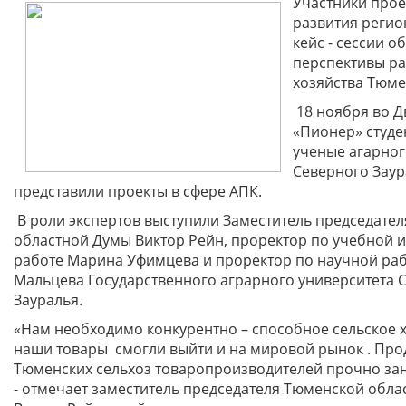
Участники прое
развития регио
кейс - сессии о
перспективы ра
хозяйства Тюме
18 ноября во Д
«Пионер» студе
ученые агарног
Северного Заур
представили проекты в сфере АПК.
В роли экспертов выступили
Заместитель председате
областной Думы
Виктор Рейн, проректор по учебной 
работе Марина Уфимцева и проректор по научной раб
Мальцева Государственного аграрного университета 
Зауралья.
«Нам необходимо конкурентно – способное сельское х
наши товары смогли выйти и на мировой рынок . Про
Тюменских сельхоз товаропроизводителей прочно зан
- отмечает з
аместитель
председателя Тюменской обла