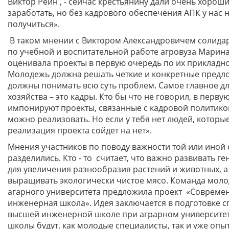
Виктор Рейн , - сейчас крестьянину дали очень хорош
заработать, но без кадрового обеспечения АПК у нас 
получиться».
В таком мнении с Виктором Александровичем солида
по учебной и воспитательной работе агровуза Марина
оценивала проекты в первую очередь по их прикладно
Молодежь должна решать четкие и конкретные предл
должны понимать всю суть проблем. Самое главное дл
хозяйства – это кадры. Кто бы что не говорил, в перву
импонируют проекты, связанные с кадровой политико
можно реализовать. Но если у тебя нет людей, которые
реализация проекта сойдет на нет».
Мнения участников по поводу важности той или иной
разделились. Кто - то считает, что важно развивать 
для увеличения разнообразия растений и животных, а 
выращивать экологически чистое мясо. Команда мол
агарного университета предложила проект «Совреме
инженерная школа». Идея заключается в подготовке с
высшей инженерной школе при аграрном университет
школы будут, как молодые специалисты, так и уже опы