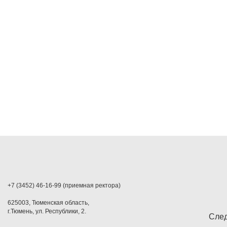
+7 (3452) 46-16-99 (приемная ректора)
625003, Тюменская область,
г.Тюмень, ул. Республики, 2.
След