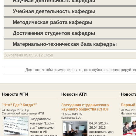
Научная деятельность кафедры
Учебная деятельность кафедры
Методическая работа кафедры
Достижения студентов кафедры
Материально-техническая база кафедры
Обновлено 05.05.2012 14:50
Для того, чтобы комментировать, пожалуйста зарегистрируйтес
Новости МТИ
Новости АТИ
Новост
"Что? Где? Когда?"
Заседания студенческого
Первый 
научного общества (СНО)
24 Октября 2012, Ср
20 Мая 201
Студенческий пресс-центр МТИ
Наталья Ка
12 Мая 2013, Вс
Кузнецова Е.А.
Поздравляем
команду "Lucky
04.04.2013 и
star" занявшую I
26.04.2013
место в VII
состоялись два
Внутривузовском
заседания