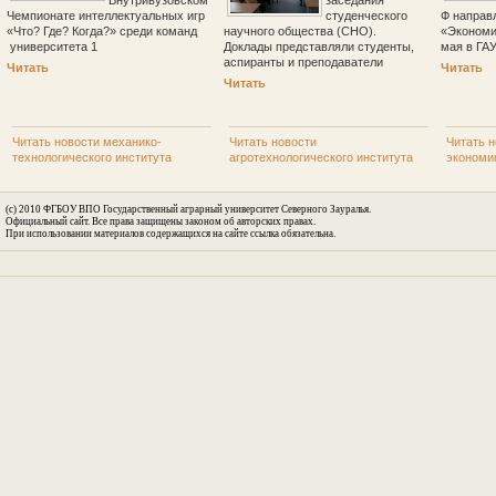
Чемпионате интеллектуальных игр
студенческого
Ф направ
«Что? Где? Когда?» среди команд
научного общества (СНО).
«Экономи
университета 1
Доклады представляли студенты,
мая в ГА
аспиранты и преподаватели
Читать
Читать
Читать
Читать новости механико-
Читать новости
Читать н
технологического института
агротехнологического института
экономи
(c) 2010 ФГБОУ ВПО Государственный аграрный университет Северного Зауралья.
Официальный сайт. Все права защищены законом об авторских правах.
При использовании материалов содержащихся на сайте ссылка обязательна.