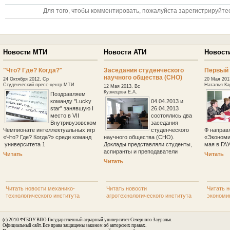
Для того, чтобы комментировать, пожалуйста зарегистрируйтес
Новости МТИ
Новости АТИ
Новост
"Что? Где? Когда?"
Заседания студенческого
Первый 
научного общества (СНО)
24 Октября 2012, Ср
20 Мая 201
Студенческий пресс-центр МТИ
Наталья Ка
12 Мая 2013, Вс
Кузнецова Е.А.
Поздравляем
команду "Lucky
04.04.2013 и
star" занявшую I
26.04.2013
место в VII
состоялись два
Внутривузовском
заседания
Чемпионате интеллектуальных игр
студенческого
Ф направ
«Что? Где? Когда?» среди команд
научного общества (СНО).
«Экономи
университета 1
Доклады представляли студенты,
мая в ГА
аспиранты и преподаватели
Читать
Читать
Читать
Читать новости механико-
Читать новости
Читать н
технологического института
агротехнологического института
экономи
(c) 2010 ФГБОУ ВПО Государственный аграрный университет Северного Зауралья.
Официальный сайт. Все права защищены законом об авторских правах.