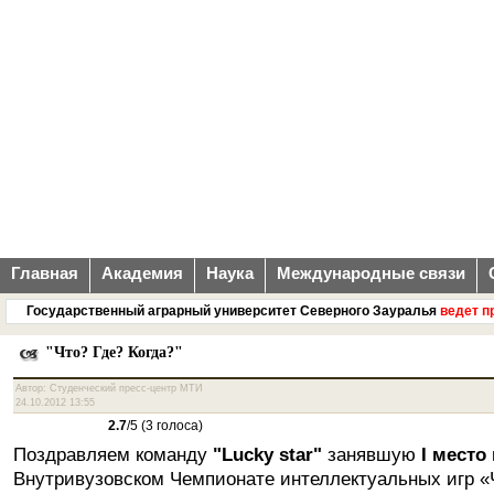
Главная
Академия
Наука
Международные связи
Государственный аграрный университет Северного Зауралья
ведет при
"Что? Где? Когда?"
Автор: Студенческий пресс-центр МТИ
24.10.2012 13:55
2.7
/5 (3 голоса)
Поздравляем команду
"Lucky star"
занявшую
I место
Внутривузовском Чемпионате интеллектуальных игр «