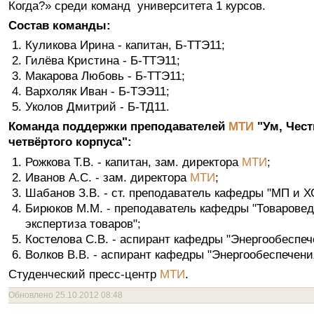
Когда?» среди команд университета 1 курсов.
Состав команды:
Куликова Ирина - капитан, Б-ТТЭ11;
Гилёва Кристина - Б-ТТЭ11;
Макарова Любовь - Б-ТТЭ11;
Вархоляк Иван - Б-ТЭЭ11;
Уколов Дмитрий - Б-ТД11.
Команда поддержки преподавателей
"Ум, Чест
МТИ
четвёртого корпуса":
Рожкова Т.В. - капитан, зам. директора
;
МТИ
Иванов А.С. - зам. директора
;
МТИ
Шабанов З.В. - ст. преподаватель кафедры "МП и Х
Бирюков М.М. - преподаватель кафедры "Товаровед
экспертиза товаров";
Костелова С.В. - аспирант кафедры "Энергообеспече
Волков В.В. - аспирант кафедры "Энергообеспечения
Студенческий пресс-центр
.
МТИ
Обновлено 25.10.2012 08:48