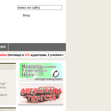
Вход
рея
ря
(пятница) в
315
аудитории, 3 учебного корпуса ГАУ Северного Зауралья 
тор"
ента
карте