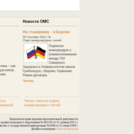
Новости ОМС
На стажировку – в Берлин
30 Сентября 2013, Пн
Отдел международных связей
Подписан
меморандум о
взаимопонимании
между ГАУ
Северного
тика – как
Зауралья и Университетом имени
урсников,
Гумбольдта, г.Берлин, Германия.
зная
Рамки договора
Читать
тута
Читать новости отдела
ринарной
международных связей
Лицензия на право ведения образовательной деятельности
е профессионального образования № 002163 от 31 октября 2011 г.
льство о государственной аккредитации №2066 от 22 июня 2009 г.
Дизайн и концепция:
Николай Курышев