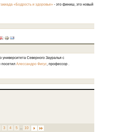
- это финиш, это новый
такиада «Бодрость и здоровье»
о университета Северного Зауралья с
я посетил
, профессор .
Алессандро Фигус
3
4
5
...
10