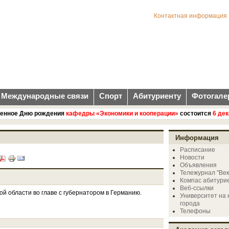
Контактная информация
Международные связи
Спорт
Абитуриенту
Фотогале
ное Дню рождения
кафедры «Экономики и кооперации»
состоится
6 декаб
Информация
Расписание
Новости
Объявления
Тележурнал "Век
Компас абитури
Веб-ссылки
й области во главе с губернатором в Германию.
Университет на 
города
Телефоны