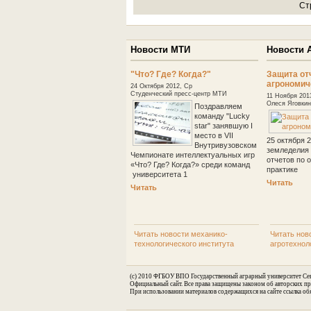
Ст
Новости МТИ
Новости 
"Что? Где? Когда?"
Защита от
агрономич
24 Октября 2012, Ср
Студенческий пресс-центр МТИ
11 Ноября 201
Олеся Яговкин
Поздравляем
команду "Lucky
star" занявшую I
место в VII
25 октября 
Внутривузовском
земледелия 
Чемпионате интеллектуальных игр
отчетов по 
«Что? Где? Когда?» среди команд
практике
университета 1
Читать
Читать
Читать новости механико-
Читать нов
технологического института
агротехнол
(c) 2010 ФГБОУ ВПО Государственный аграрный университет Сев
Официальный сайт. Все права защищены законом об авторских пр
При использовании материалов содержащихся на сайте ссылка обя