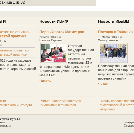
раница 1 из 32
АТИ
Новости ИЭиФ
Новости ИБиВМ
четов по опытно-
Первый поток Магистров
Поездка в Тобольск
еской практике
20 Мая 2013, Пн
11 Марта 2013, Пн
Наталья Карпова
Хамидуллина А.Ш.
3, Пн
а
Итоговая
государственная
аттестация
первого потока
2013 года на кафедре
магистров ИЭ и
состоялась защита
Производственная прак
Ф направления «Менеджмент» и
опытно–агрономической
важна она для старшек
«Экономика» успешно прошла 16
ведь это первая серье
мая в ГАУ
проверка знаний и
Читать
Читать
ости
Читать новости института
Читать новости инсти
огического института
экономики и финансов
биотехнологий и вете
медицины
ерного Зауралья.
авах.
в сфер
зательна.
Свидете