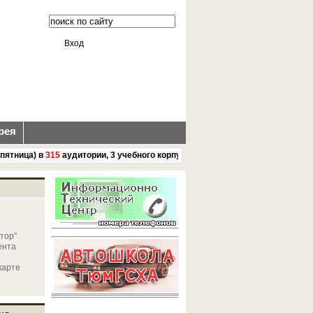
Вход
рея
ница) в
315
аудитории, 3 учебного корпуса ГАУ Северного Зауралья с
15 : 0
тор"
ента
карте