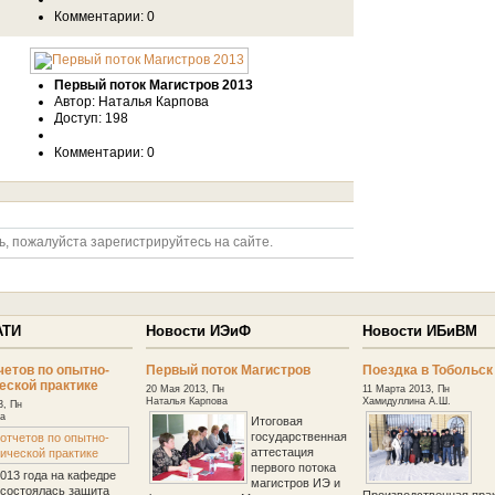
Комментарии: 0
Первый поток Магистров 2013
Автор: Наталья Карпова
Доступ: 198
Комментарии: 0
ь, пожалуйста зарегистрируйтесь на сайте.
АТИ
Новости ИЭиФ
Новости ИБиВМ
четов по опытно-
Первый поток Магистров
Поездка в Тобольск
еской практике
20 Мая 2013, Пн
11 Марта 2013, Пн
Наталья Карпова
Хамидуллина А.Ш.
3, Пн
а
Итоговая
государственная
аттестация
первого потока
2013 года на кафедре
магистров ИЭ и
состоялась защита
Производственная прак