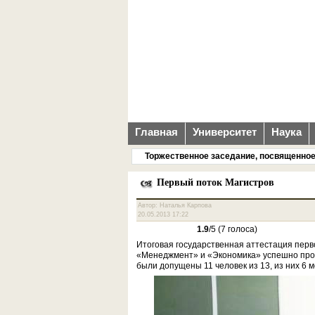
Главная
Университет
Наука
Торжественное заседание, посвященное Д
Первый поток Магистров
Автор: Наталья Карпова
20.05.2013 17:22
1.9
/5 (7 голоса)
Итоговая государственная аттестация перв
«Менеджмент» и «Экономика» успешно прош
были допущены 11 человек из 13, из них 6 