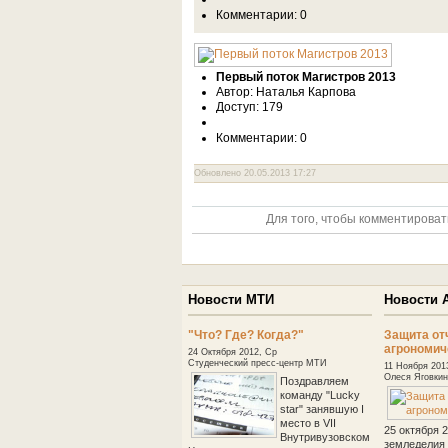
Комментарии: 0
Первый поток Магистров 2013
Автор: Наталья Карпова
Доступ: 179
Комментарии: 0
Обновлено 20.05.2013 17:27
Для того, чтобы комментироват
Новости МТИ
Новости 
"Что? Где? Когда?"
Защита от
агрономич
24 Октября 2012, Ср
Студенческий пресс-центр МТИ
11 Ноября 201
Олеся Яговкин
Поздравляем
команду "Lucky
star" занявшую I
место в VII
25 октября 
Внутривузовском
земледелия 