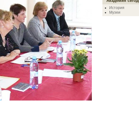
Академия сегод
История
Музеи