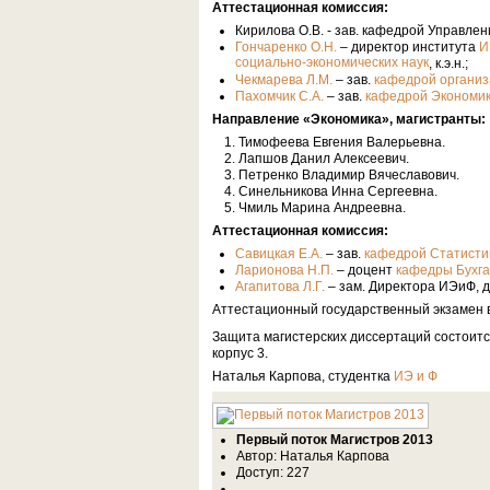
Аттестационная комиссия:
Кирилова О.В. - зав. кафедрой Управления
– директор института
Гончаренко О.Н.
И
социально-экономических наук
, к.э.н.;
– зав.
Чекмарева Л.М.
кафедрой организ
– зав.
Пахомчик С.А.
кафедрой Экономик
Направление «Экономика», магистранты:
Тимофеева Евгения Валерьевна.
Лапшов Данил Алексеевич.
Петренко Владимир Вячеславович.
Синельникова Инна Сергеевна.
Чмиль Марина Андреевна.
Аттестационная комиссия:
– зав.
Савицкая Е.А.
кафедрой Статисти
– доцент
Ларионова Н.П.
кафедры Бухга
– зам. Директора ИЭиФ, 
Агапитова Л.Г.
Аттестационный государственный экзамен в
Защита магистерских диссертаций состоит
корпус 3.
Наталья Карпова, студентка
ИЭ и Ф
Первый поток Магистров 2013
Автор: Наталья Карпова
Доступ: 227