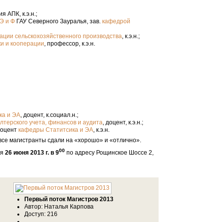
 АПК, к.э.н.;
ГАУ Северного Зауралья, зав.
Э и Ф
кафедрой
, к.э.н.;
ации сельскохозяйственного производства
, профессор, к.э.н.
и и кооперации
, доцент, к.социал.н.;
ка и ЭА
, доцент, к.э.н.;
лтерского учета, финансов и аудита
доцент
, к.э.н.
кафедры Статитсика и ЭА
се магистранты сдали на «хорошо» и «отлично».
00
ся
26 июня 2013 г. в 9
по адресу Рощинское Шоссе 2,
Первый поток Магистров 2013
Автор: Наталья Карпова
Доступ: 216