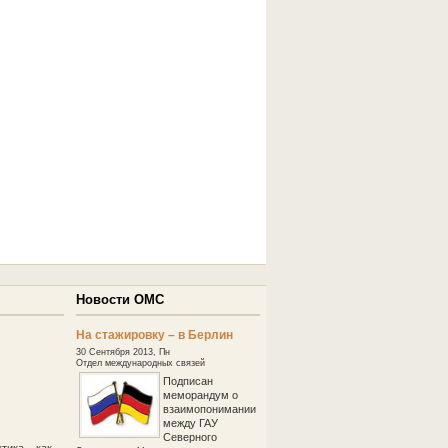
Новости ОМС
На стажировку – в Берлин
30 Сентября 2013, Пн
Отдел международных связей
Подписан
меморандум о
взаимопонимании
между ГАУ
Северного
тика – как