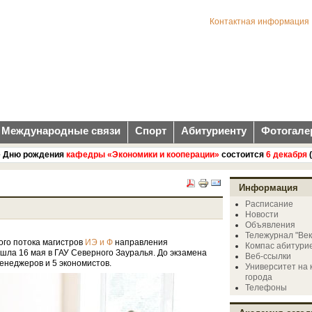
Контактная информация
Международные связи
Спорт
Абитуриенту
Фотогале
ню рождения
кафедры «Экономики и кооперации»
состоится
6 декабря
(пят
Информация
Расписание
Новости
Объявления
Тележурнал "Век
ого потока магистров
направления
ИЭ и Ф
Компас абитури
ла 16 мая в ГАУ Северного Зауралья. До экзамена
Веб-ссылки
менеджеров и 5 экономистов.
Университет на 
города
Телефоны