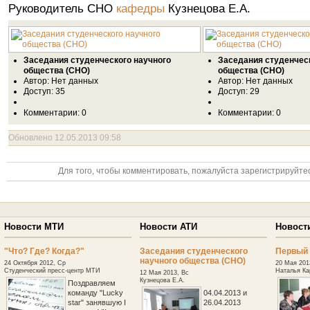
Руководитель СНО
Кузнецова Е.А.
кафедры
Заседания студенческого научного
Заседания студенчес
общества (СНО)
общества (СНО)
Автор: Нет данных
Автор: Нет данных
Доступ: 35
Доступ: 29
Комментарии: 0
Комментарии: 0
Обновлено 12.05.2013 09:58
Для того, чтобы комментировать, пожалуйста зарегистрируйтес
Новости МТИ
Новости АТИ
Новост
"Что? Где? Когда?"
Заседания студенческого
Первый 
научного общества (СНО)
24 Октября 2012, Ср
20 Мая 201
Студенческий пресс-центр МТИ
Наталья Ка
12 Мая 2013, Вс
Кузнецова Е.А.
Поздравляем
команду "Lucky
04.04.2013 и
star" занявшую I
26.04.2013