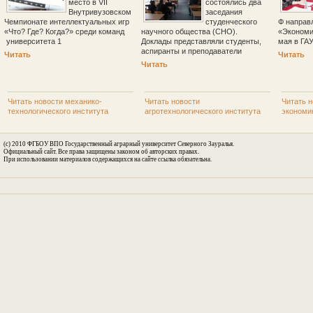
место в VII
состоялись два
Внутривузовском
заседания
Чемпионате интеллектуальных игр
студенческого
Ф направ
«Что? Где? Когда?» среди команд
научного общества (СНО).
«Экономи
университета 1
Доклады представляли студенты,
мая в ГА
аспиранты и преподаватели
Читать
Читать
Читать
Читать новости механико-
Читать новости
Читать н
технологического института
агротехнологического института
экономи
(c) 2010 ФГБОУ ВПО Государственный аграрный университет Северного Зауралья.
Официальный сайт. Все права защищены законом об авторских правах.
При использовании материалов содержащихся на сайте ссылка обязательна.