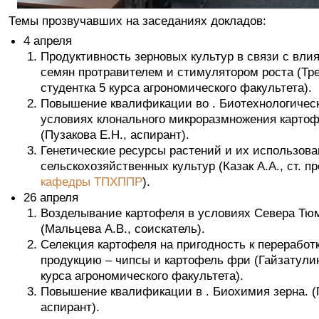
Темы прозвучавших на заседаниях докладов:
4 апреля
Продуктивность зерновых культур в связи с вли
семян протравителем и стимулятором роста (Тре
студентка 5 курса агрономического факультета).
Повышение квалификации во . Биотехнологичес
условиях клонального микроразмножения картофел
(Пузакова Е.Н., аспирант).
Генетические ресурсы растений и их использова
сельскохозяйственных культур (Казак А.А., ст. п
).
кафедры ТПХППР
26 апреля
Возделывание картофеля в условиях Севера Тю
(Мальцева А.В., соискатель).
Селекция картофеля на пригодность к переработк
продукцию – чипсы и картофель фри (Гайзатулин
курса агрономического факультета).
Повышение квалификации в . Биохимия зерна. (Г
аспирант).