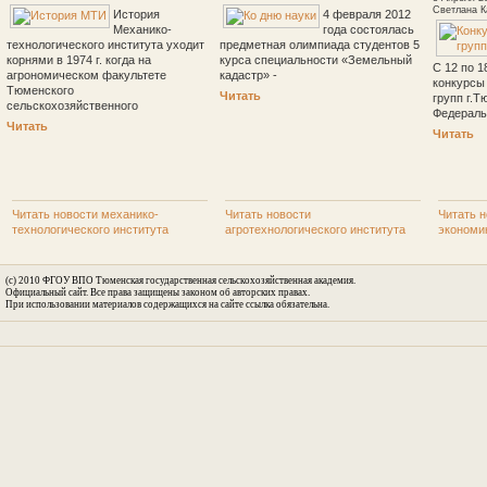
Светлана К
История
4 февраля 2012
Механико-
года состоялась
технологического института уходит
предметная олимпиада студентов 5
корнями в 1974 г. когда на
курса специальности «Земельный
С 12 по 1
агрономическом факультете
кадастр» -
конкурсы
Тюменского
Читать
групп г.Т
сельскохозяйственного
Федераль
Читать
Читать
Читать новости механико-
Читать новости
Читать н
технологического института
агротехнологического института
экономи
(c) 2010 ФГОУ ВПО Тюменская государственная сельскохозяйственная академия.
Официальный сайт. Все права защищены законом об авторских правах.
При использовании материалов содержащихся на сайте ссылка обязательна.