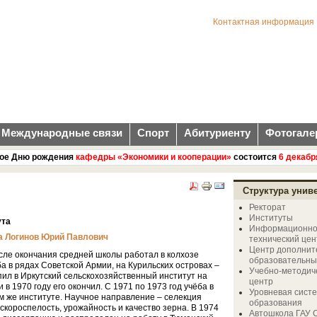
Контактная информация
Международные связи
Спорт
Абитуриенту
Фотогале
 Дню рождения
кафедры «Экономики и кооперации»
состоится
6 декабря
(п
Структура унив
Ректорат
Институты
ута
Информационно
та Логинов Юрий Павлович
технический цен
Центр дополнит
сле окончания средней школы работал в колхозе
образовательных
а в рядах Советской Армии, на Курильских островах –
Учебно-методич
упил в Иркутский сельскохозяйственный институт на
центр
 в 1970 году его окончил. С 1971 по 1973 год учёба в
Уровневая сист
м же институте. Научное направление – селекция
образования
скороспелость, урожайность и качество зерна. В 1974
Автошкола ГАУ 