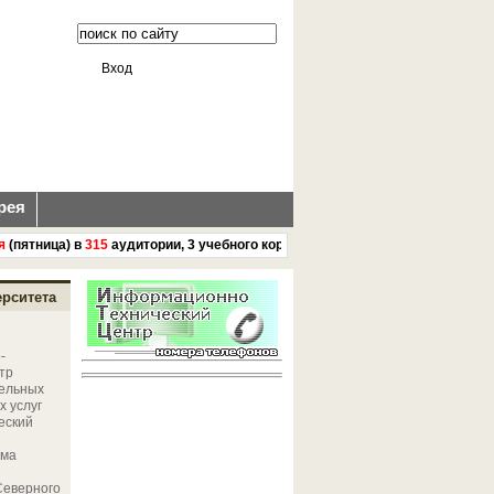
Вход
рея
ятница) в
315
аудитории, 3 учебного корпуса ГАУ Северного Зауралья с
15 :
ерситета
-
тр
ельных
 услуг
еский
ема
Северного