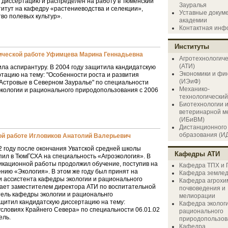
 диссертацию и распределен на работу в Тюменский
Зауралья
итут на кафедру «растениеводства и селекции»,
Уставные докум
во полевых культур».
академии
Контактная инф
Институты
ической работе Уфимцева Марина Геннадьевна
Агротехнологич
(АТИ)
ла аспирантуру. В 2004 году защитила кандидатскую
Экономики и фи
тацию на тему: "Особенности роста и развития
(ИЭиФ)
Астровые в Северном Зауралье" по специальности
Механико-
экологии и рационального природопользования с 2006
технологический
Биотехнологии 
ветеринарной м
(ИБиВМ)
Дистанционного
образования (И
ой работе Игловиков Анатолий Валерьевич
2 году после окончания Уватской средней школы
Кафедры АТИ
пил в ТюмГСХА на специальность «Агроэкология». В
икационной работы продолжил обучение, поступив на
Кафедра ТПХ и
нию «Экология». В этом же году был принят на
Кафедра земле
и ассистента кафедры экологии и рационального
Кафедра агрохи
ает заместителем директора АТИ по воспитательной
почвоведения и
тель кафедры экологии и рациональнго
мелиорации
ащитил кандидатскую диссертацию на тему:
Кафедра экологи
условиях Крайнего Севера» по специальности 06.01.02
рационального
ель.
природопользов
Кафедра