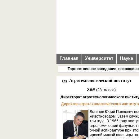
Главная
Университет
Наука
Торжественное заседание, посвященное
Агротехнологический институт
2.8
/5 (28 голоса)
Директорат агротехнологического инстит
Директор агротехнологического институ
Логинов Юрий Павлович по
животноводом. Затем служб
три года. В 1965 году пост
агрономический факультет и
очной аспирантуре при это
яровой мягкой пшеницы на 