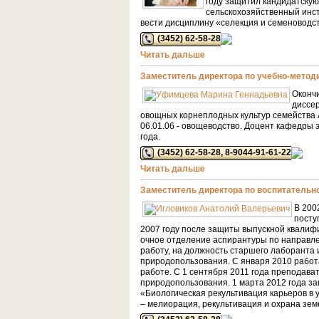
году защитил кандидатскую
сельскохозяйственный инст
вести дисциплину «селекция и семеноводст
(3452) 62-58-28
Читать дальше
Заместитель директора по учебно-метод
Окончи
диссер
овощных корнеплодных культур семейства 
06.01.06 - овощеводство. Доцент кафедры 
года.
(3452) 62-58-28, 8-9044-91-61-22
Читать дальше
Заместитель директора по воспитательн
В 200
посту
2007 году после защиты выпускной квалиф
очное отделение аспирантуры по направле
работу, на должность старшего лаборанта 
природопользования. С января 2010 работ
работе. С 1 сентября 2011 года преподава
природопользования. 1 марта 2012 года з
«Биологическая рекультивация карьеров в 
– мелиорация, рекультивация и охрана зем