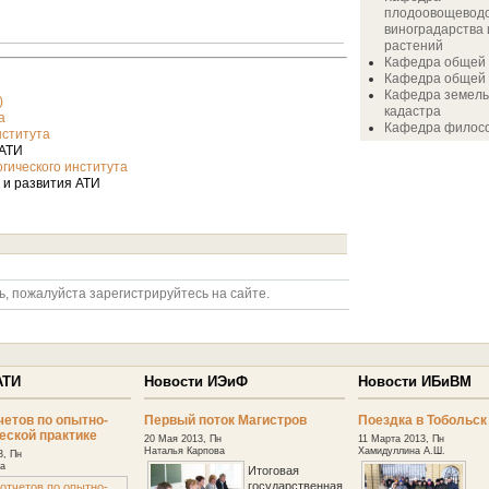
плодоовощевод
виноградарства
растений
Кафедра общей
Кафедра общей 
Кафедра земель
)
кадастра
а
Кафедра филос
нститута
 АТИ
гического института
и развития АТИ
ь, пожалуйста зарегистрируйтесь на сайте.
АТИ
Новости ИЭиФ
Новости ИБиВМ
четов по опытно-
Первый поток Магистров
Поездка в Тобольск
еской практике
20 Мая 2013, Пн
11 Марта 2013, Пн
Наталья Карпова
Хамидуллина А.Ш.
3, Пн
а
Итоговая
государственная