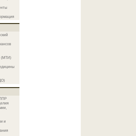
енты
ормация
еский
нансов
 (МТИ)
и
едицины
ДО)
 ППР
делия
мии,
и и
ания