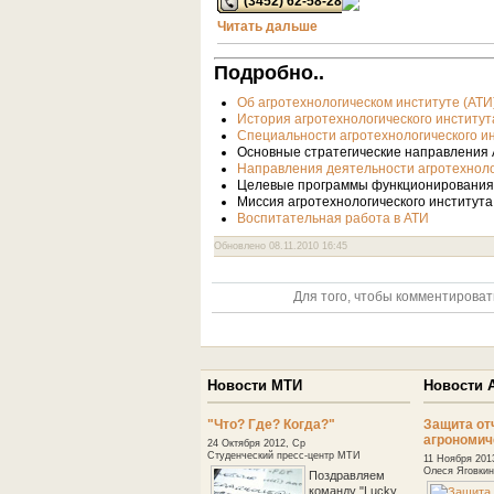
(3452) 62-58-28
Читать дальше
Подробно..
Об агротехнологическом институте (АТИ
История агротехнологического институт
Специальности агротехнологического и
Основные стратегические направления
Направления деятельности агротехноло
Целевые программы функционирования 
Миссия агротехнологического института
Воспитательная работа в АТИ
Обновлено 08.11.2010 16:45
Для того, чтобы комментироват
Новости МТИ
Новости 
"Что? Где? Когда?"
Защита от
агрономич
24 Октября 2012, Ср
Студенческий пресс-центр МТИ
11 Ноября 201
Олеся Яговкин
Поздравляем
команду "Lucky