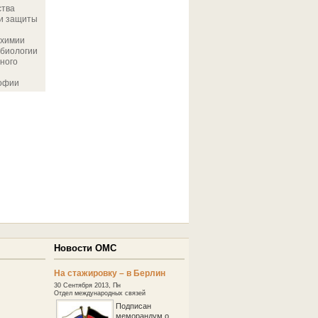
ства
 и защиты
 химии
биологии
ного
офии
Новости ОМС
На стажировку – в Берлин
30 Сентября 2013, Пн
Отдел международных связей
Подписан
меморандум о