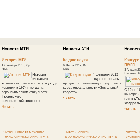
Новости МТИ
Новости АТИ
Новост
История МТИ
Ко дню науки
Конкурс
групп
1 Сентября 2010, Ср
6 Марта 2012, Вт
Nick
Nick
3 Апреля 2
Светлана К
История
4 февраля 2012
Механико-
года состоялась
технологического института уходит
предметная олимпиада студентов 5
корнями в 1974 г. когда на
курса специальности «Земельный
С 12 по 1
агрономическом факультете
кадастр» -
конкурсы
Тюменского
Читать
групп г.Т
сельскохозяйственного
Федераль
Читать
Читать
Читать новости механико-
Читать новости
Читать н
технологического института
агротехнологического института
экономи