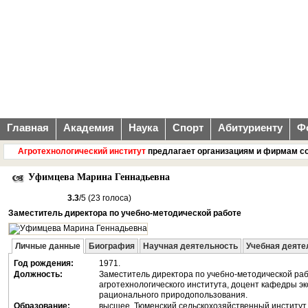
Главная
Академия
Наука
Спорт
Абитуриенту
Ф
Агротехнологический институт
предлагает организациям и фирмам совре
Уфимцева Марина Геннадьевна
3.3
/5 (23 голоса)
Заместитель директора по учебно-методической работе
Личные данные
Биография
Научная деятельность
Учебная деяте
Год рождения:
1971.
Долж­ность:
Заместитель директора по учебно-методической ра
агротехнологического института, доцент кафедры эк
рационального природопользования.
Об­ра­зо­ва­ние:
выс­шее, Тюменский сельскохозяйственный институт, 