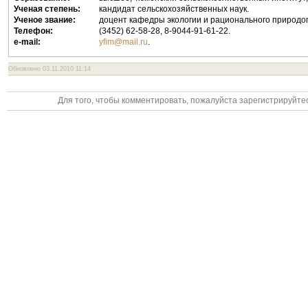
Уче­ная сте­пень:
кандидат сельскохозяйственных наук.
Уче­ное звание:
доцент кафедры экологии и рационального природо
Телефон:
(3452) 62-58-28, 8-9044-91-61-22
.
e-mail:
.
yfim@mail.ru
Обновлено 03.11.2010 11:14
Для того, чтобы комментировать, пожалуйста зарегистрируйтес