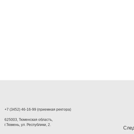
+7 (3452) 46-16-99 (приемная ректора)
625003, Тюменская область,
г.Тюмень, ул. Республики, 2.
След