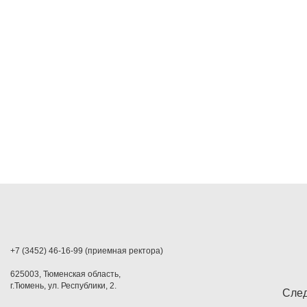
+7 (3452) 46-16-99 (приемная ректора)
625003, Тюменская область,
г.Тюмень, ул. Республики, 2.
След