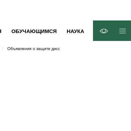
Я
ОБУЧАЮЩИМСЯ
НАУКА
Объявления о защите диссертаций
Безуглова Елена Вале