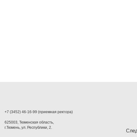
+7 (3452) 46-16-99 (приемная ректора)
625003, Тюменская область,
г.Тюмень, ул. Республики, 2.
След