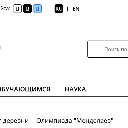
йта:
Ц
Ц
Ц
RU
EN
|
Т
ОБУЧАЮЩИМСЯ
НАУКА
г деревни
Олимпиада "Менделеев"