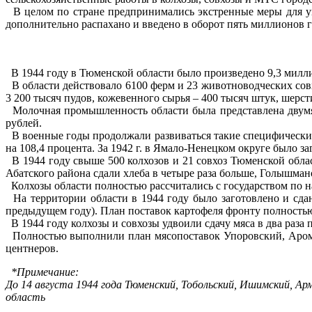
В целом по стране предпринимались экстренные меры для ув
дополнительно распахано и введено в оборот пять миллионов г
В 1944 году в Тюменской области было произведено 9,3 миллио
В области действовало 6100 ферм и 23 животноводческих совхоз
3 200 тысяч пудов, кожевенного сырья – 400 тысяч штук, шерст
Молочная промышленность области была представлена двумя
рублей.
В военные годы продолжали развиваться такие специфические
на 108,4 процента. За 1942 г. в Ямало-Ненецком округе было з
В 1944 году свыше 500 колхозов и 21 совхоз Тюменской облас
Абатского района сдали хлеба в четыре раза больше, Голышман
Колхозы области полностью рассчитались с государством по на
На территории области в 1944 году было заготовлено и сдано
предыдущем году). План поставок картофеля фронту полност
В 1944 году колхозы и совхозы удвоили сдачу мяса в два раза 
Полностью выполнили план мясопоставок Упоровский, Арома
центнеров.
*Примечание:
До 14 августа 1944 года Тюменский, Тобольский, Ишимский, А
область