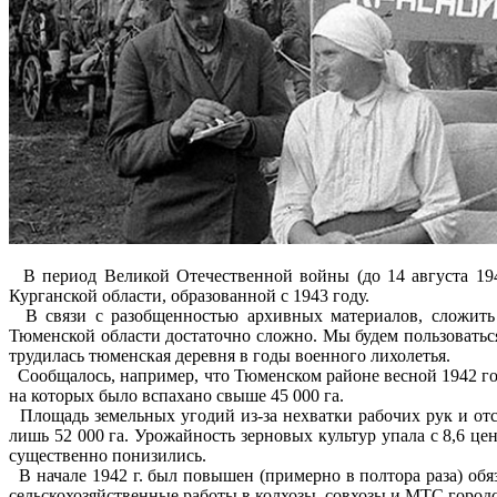
В период Великой Отечественной войны (до 14 августа 1944 
Курганской области, образованной с 1943 году.
В связи с разобщенностью архивных материалов, сложить 
Тюменской области достаточно сложно. Мы будем пользоватьс
трудилась тюменская деревня в годы военного лихолетья.
Сообщалось, например, что Тюменском районе весной 1942 года
на которых было вспахано свыше 45 000 га.
Площадь земельных угодий из-за нехватки рабочих рук и отсу
лишь 52 000 га. Урожайность зерновых культур упала с 8,6 цен
существенно понизились.
В начале 1942 г. был повышен (примерно в полтора раза) об
сельскохозяйственные работы в колхозы, совхозы и МТС городс