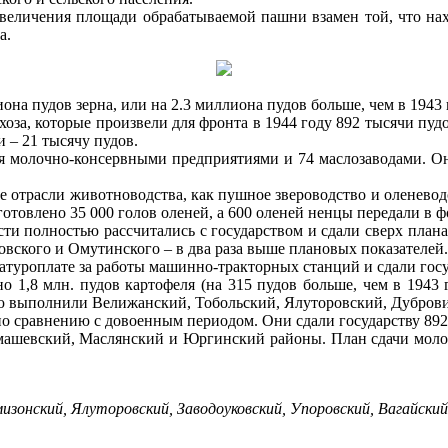
еличения площади обрабатываемой пашни взамен той, что нахо
а.
на пудов зерна, или на 2.3 миллиона пудов больше, чем в 1943 
а, которые произвели для фронта в 1944 году 892 тысячи пудов 
и – 21 тысячу пудов.
 молочно-консервными предприятиями и 74 маслозаводами. Он
 отрасли животноводства, как пушное звероводство и оленеводс
аготовлено 35 000 голов оленей, а 600 оленей ненцы передали в 
ти полностью рассчитались с государством и сдали сверх плана 
овского и Омутинского – в два раза выше плановых показателей.
туроплате за работы машинно-тракторных станций и сдали госуд
 1,8 млн. пудов картофеля (на 315 пудов больше, чем в 1943 г
ью выполнили Велижанский, Тобольский, Ялуторовский, Дубро
по сравнению с довоенным периодом. Они сдали государству 892 4
шевский, Маслянский и Юргинский районы. План сдачи молока 
рмизонский, Ялуторовский, Заводоуковский, Упоровский, Вагайск