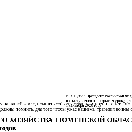
В.В. Путин, Президент Российской Фед
из выступления на открытом уроке для
у на нашей земле, помнить события страшных военных лет. Это
1 сентября 2020 года
лжны помнить, для того чтобы ужас нацизма, трагедия войны б
ГО ХОЗЯЙСТВА ТЮМЕНСКОЙ ОБЛА
одов