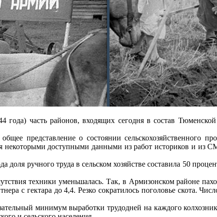
года) часть районов, входящих сегодня в состав Тюменской о
общее представление о состоянии сельскохозяйственного пр
я некоторыми доступными данными из работ историков и из СМИ
 доля ручного труда в сельском хозяйстве составила 50 процен
тствия техники уменьшалась. Так, в Армизонском районе пахотна
тнера с гектара до 4,4. Резко сократилось поголовье скота. Чи
язательный минимум выработки трудодней на каждого колхозник
кого и сельского населения.