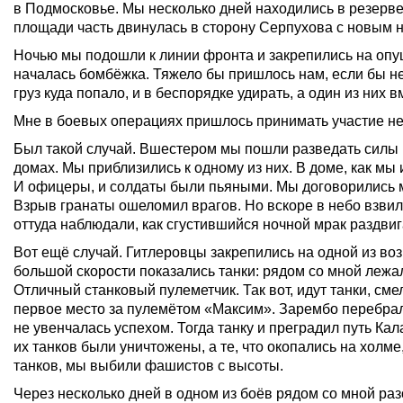
в Подмосковье. Мы несколько дней находились в резерве
площади часть двинулась в сторону Серпухова с новым 
Ночью мы подошли к линии фронта и закрепились на опуш
началась бомбёжка. Тяжело бы пришлось нам, если бы н
груз куда попало, и в беспорядке удирать, а один из них 
Мне в боевых операциях пришлось принимать участие не
Был такой случай. Вшестером мы пошли разведать силы п
домах. Мы приблизились к одному из них. В доме, как мы
И офицеры, и солдаты были пьяными. Мы договорились ме
Взрыв гранаты ошеломил врагов. Но вскоре в небо взвил
оттуда наблюдали, как сгустившийся ночной мрак раздви
Вот ещё случай. Гитлеровцы закрепились на одной из во
большой скорости показались танки: рядом со мной лежал
Отличный станковый пулеметчик. Так вот, идут танки, смел
первое место за пулемётом «Максим». Зарембо перебралс
не увенчалась успехом. Тогда танку и преградил путь Кал
их танков были уничтожены, а те, что окопались на холм
танков, мы выбили фашистов с высоты.
Через несколько дней в одном из боёв рядом со мной ра