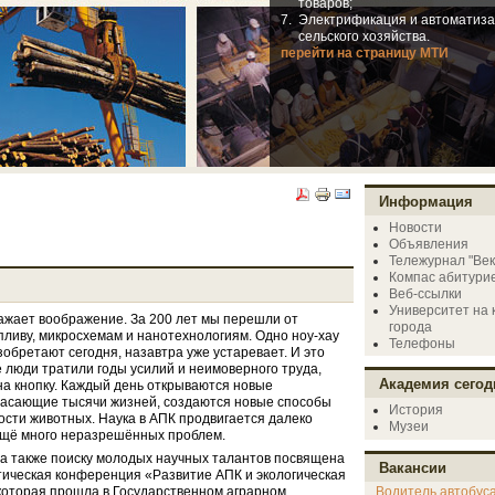
товаров;
7.
Электрификация и автоматиз
сельского хозяйства.
перейти на страницу МТИ
Информация
Новости
Объявления
Тележурнал "Век
Компас абитури
Веб-ссылки
Университет на 
ажает воображение. За 200 лет мы перешли от
города
опливу, микросхемам и нанотехнологиям. Одно ноу-хау
Телефоны
изобретают сегодня, назавтра уже устаревает. И это
е люди тратили годы усилий и неимоверного труда,
Академия сегод
а кнопку. Каждый день открываются новые
пасающие тысячи жизней, создаются новые способы
История
сти животных. Наука в АПК продвигается далеко
Музеи
 ещё много неразрешённых проблем.
а также поиску молодых научных талантов посвящена
Вакансии
тическая конференция «Развитие АПК и экологическая
Водитель автобус
которая прошла в Государственном аграрном