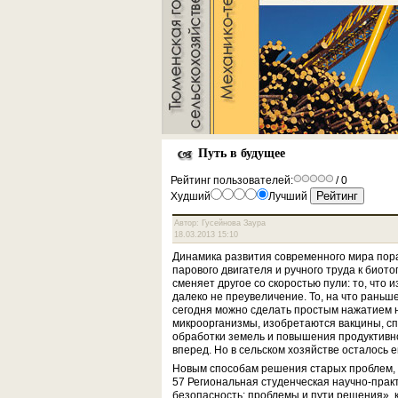
Путь в будущее
Рейтинг пользователей:
/ 0
Худший
Лучший
Автор: Гусейнова Заура
18.03.2013 15:10
Динамика развития современного мира пор
парового двигателя и ручного труда к биот
сменяет другое со скоростью пули: то, что 
далеко не преувеличение. То, на что раньш
сегодня можно сделать простым нажатием н
микроорганизмы, изобретаются вакцины, с
обработки земель и повышения продуктивно
вперед. Но в сельском хозяйстве осталось
Новым способам решения старых проблем, 
57 Региональная студенческая научно-прак
безопасность: проблемы и пути решения», 