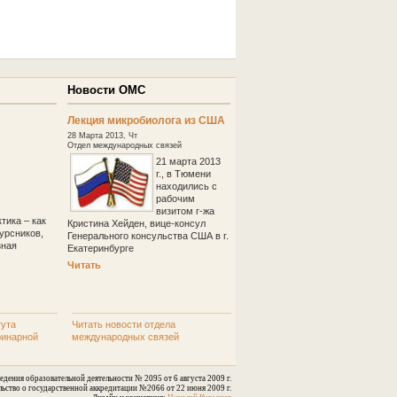
верей
Новости ОМС
Лекция микробиолога из США
28 Марта 2013, Чт
Отдел международных связей
21 марта 2013
г., в Тюмени
находились с
рабочим
визитом г-жа
тика – как
Кристина Хейден, вице-консул
урсников,
Генерального консульства США в г.
зная
Екатеринбурге
Читать
тута
Читать новости отдела
ринарной
международных связей
едения образовательной деятельности № 2095 от 6 августа 2009 г.
льство о государственной аккредитации №2066 от 22 июня 2009 г.