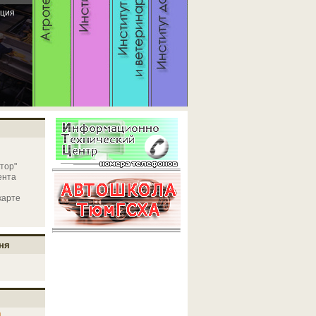
ация
тор"
ента
карте
ня
а