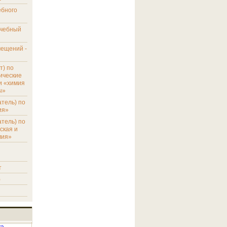
ебного
учебный
мещений -
т) по
ические
и «химия
ы»
тель) по
ия»
тель) по
ская и
мия»
т
)