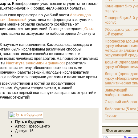
 марта.
В конференции участвовали студенты не только
Комендант 5-го уч
Екатеринбург) и (Троицк, Челябинская область).
корпуса
ных слов проректора по учебной части
Александра
Гардеробщик 3-й 
, участники конференции выступили с
ьги Шевелевой
корпус
ие многие отрасли сельского хозяйства - от
ния многолетних растений. В конце заседания,
Ольга
Уборщик служ. по
пригласила на экскурсию по лабораториям Института
1-й корпус
Профессор (доцен
 научным направлениям. Как оказалось, молодых и
курсу «Физико-хим
ентами были исследованы различные способы
методы анализа» 
, альтернативные способы вспашки земель и
окружающей сред
я новых лечебных препаратов. На примере отдельных
Доцент (преподава
енты
рассчитали
Института экономики и финансов
курсу «Общая хим
провели статистику обеспеченности основными
окончании работы секций, молодые исследователи
Доцент (преподава
в, а победители получили дипломы и памятные призы.
курсу «Неорганиче
аналитическая хи
всех участников и гостей за продуктивное
тся нам, будущим специалистам, в нашей
Заведующий
то только первый шаг на пути завтрашних открытий и
лабораториями
аучных открытий!
Старший лаборан
Лаборанты (5 чел.
Техник
Путь в будущее
Автор: Пресс-центр
Фотогалерея
Доступ: 15