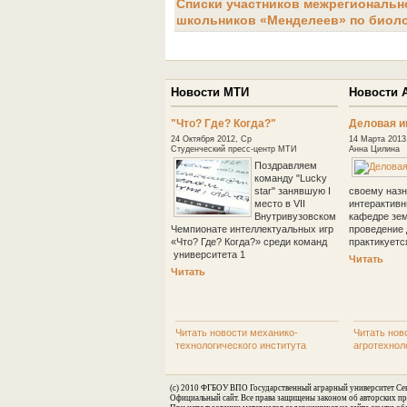
Списки участников межрегиональ
школьников «Менделеев» по биол
Новости МТИ
Новости 
"Что? Где? Когда?"
Деловая и
24 Октября 2012, Ср
14 Марта 2013
Студенческий пресс-центр МТИ
Анна Цилина
Поздравляем
команду "Lucky
star" занявшую I
своему назн
место в VII
интерактивн
Внутривузовском
кафедре зем
Чемпионате интеллектуальных игр
проведение 
«Что? Где? Когда?» среди команд
практикуетс
университета 1
Читать
Читать
Читать новости механико-
Читать нов
технологического института
агротехнол
(c) 2010 ФГБОУ ВПО Государственный аграрный университет Сев
Официальный сайт. Все права защищены законом об авторских пр