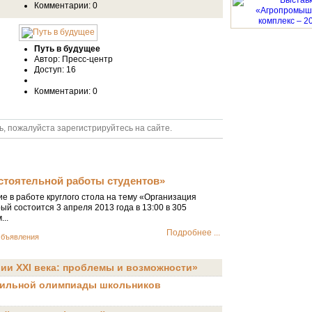
Комментарии: 0
Путь в будущее
Автор: Пресс-центр
Доступ: 16
Комментарии: 0
ь, пожалуйста зарегистрируйтесь на сайте.
стоятельной работы студентов»
Поздравляем Ю
 в работе круглого стола на тему «Организация
Поздравляем Юдину А
й состоится 3 апреля 2013 года в 13:00 в 305
гонкам в классическо
...
Желаем дальнейших 
Подробнее ...
бъявления
Светлана Каюгина 26 М
ии ХХI века: проблемы и возможности»
Результаты I ту
школьников «Мен
офильной олимпиады школьников
Финальные сорев
Минсельхоза Рос