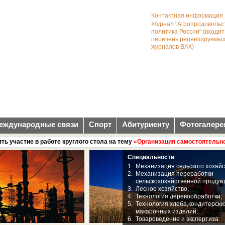
Контактная информация
Журнал "Агропродовольс
политика России" (входит
перечень рецензируемых
журналов ВАК)
еждународные связи
Спорт
Абитуриенту
Фотогалере
тие в работе круглого стола на тему
«Организация самостоятельной раб
Специальности
:
1.
Механизация сельского хозяйс
2.
Механизация переработки
сельскохозяйственной продукц
3.
Лесное хозяйство;
4.
Технология деревообработки;
5.
Технология хлеба,кондитерски
макаронных изделий;
6.
Товароведение и экспертиза