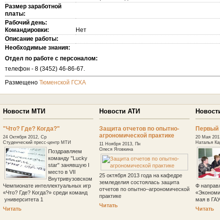
Размер заработной
платы:
Рабочий день:
Командировки:
Нет
Описание работы:
Необходимые знания:
Отдел по работе с персоналом:
телефон - 8 (3452) 46-86-67.
Размещено
Тюменской ГСХА
Новости МТИ
Новости АТИ
Новост
"Что? Где? Когда?"
Защита отчетов по опытно-
Первый 
агрономической практике
24 Октября 2012, Ср
20 Мая 201
Студенческий пресс-центр МТИ
Наталья Ка
11 Ноября 2013, Пн
Олеся Яговкина
Поздравляем
команду "Lucky
star" занявшую I
место в VII
25 октября 2013 года на кафедре
Внутривузовском
земледелия состоялась защита
Чемпионате интеллектуальных игр
Ф направ
отчетов по опытно–агрономической
«Что? Где? Когда?» среди команд
«Экономи
практике
университета 1
мая в ГА
Читать
Читать
Читать