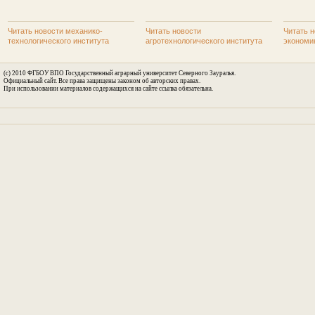
Читать новости механико-
Читать новости
Читать н
технологического института
агротехнологического института
экономи
(c) 2010 ФГБОУ ВПО Государственный аграрный университет Северного Зауралья.
Официальный сайт. Все права защищены законом об авторских правах.
При использовании материалов содержащихся на сайте ссылка обязательна.