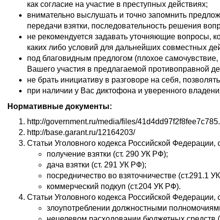
как согласие на участие в преступных действиях;
внимательно выслушать и точно запомнить предлож
передачи взятки, последовательность решения вопр
не рекомендуется задавать уточняющие вопросы, к
каких либо условий для дальнейших совместных де
под благовидным предлогом (плохое самочувствие, 
Вашего участия в предлагаемой противоправной дея
не брать инициативу в разговоре на себя, позволя
при наличии у Вас диктофона и уверенного владения
Нормативные документы:
http://government.ru/media/files/41d4dd97f2f8fee7c785
http://base.garant.ru/12164203/
Статьи Уголовного кодекса Российской Федерации, св
получение взятки (ст. 290 УК РФ);
дача взятки (ст. 291 УК РФ);
посредничество во взяточничестве (ст.291.1 УК
коммерческий подкуп (ст.204 УК РФ).
Статьи Уголовного кодекса Российской Федерации, 
злоупотреблении должностными полномочиями 
нецелевом расходовании бюджетных средств (ст