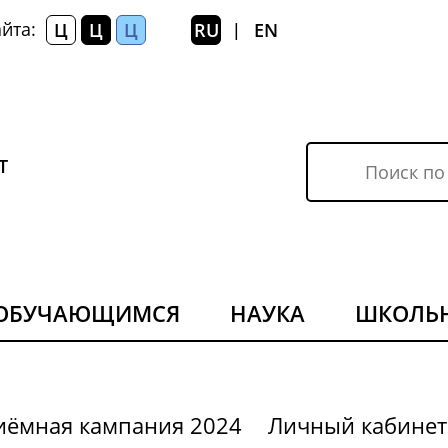
йта:
Ц
Ц
Ц
RU
EN
|
Т
ОБУЧАЮЩИМСЯ
НАУКА
ШКОЛЬ
иёмная кампания 2024
Личный кабинет